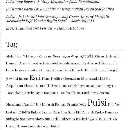
Puisi yang Bagus (2): Yang Mengantar pada Kematangan
Puisi yang Bagus (1): Kemahiran Menggunakan Perangkat Puitika
Puisi: Apakah Air Mata Seorang Asing Cuma Air yang Mengalir
Membasahi Pipi Mereka Begitu Saja? – Moch Aldy MA
Esai: Tugas Seorang Penyair – Hasan Aspahani
Tag
Agenda
Abdul Hadi WM
Acep Zamzam Noor
Agam Wispi
Alfiyan Harfi
Amir
Hamzah
Andy Sri Wahyudi
Anekdot
Avianti Armand
Ayatrohaedi
Badruddin
Chairil Anwar
Doddi Ahmad Fauji
Emce
bukhari aljauhari
Dami N. Toda
D
Esai
Hasan
Goenawan Mohamad
Zawawi Imron
Frans Nadjira
Aspahani
Hasif Amini
HPI2017
HR. Bandaharo
Husain Landitjing
J.E.
Tatengkeng
Korrie Layun Rampan
M. Balfas
Mh. Rustandi Kartakusuma
Puisi
Muhammad Yamin
Nina Minareli
Penyair
Pranita Dewi
Putu Vivi
Rendra
Lestari
Rida K. Liamsi
Rivai Apin
Saini KM
Sapardi Djoko Damono
Sutardji Calzoum Bachri
Subagio Sastrowardoyo
Tjak S. Parlan
Toeti
Heraty
Trisno Sumardjo
Wiji Thukul