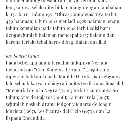
Sulit menandingi kesuburan karya Neruda. Karya
lengkapnya selalu diterbitkan ulang dengan tambahan
karya baru. Tahun 1951 “Obras Completas”nya terbit
459 halaman; tahun 1962 menjadi 1.925 halaman; enam
tahun kemudian pada tahun 1968 terbit edisi baru
dengan jumlah halaman mencapai 3.237 halamn dan
karena terlalu tebal harus dibagi dalam dua jilid.
100 Soneta Cinta
Pada beberapa tahun terakhir hidupnya Neruda
menerbitkan “Cien Sonetos de Amor” (1959) yang
dipersembahkan kepada Matilde Urrutia, isti ketiganya;
lalu sebuah karya otobiografi puitis terdiri atas lima jilid
“Memorial de Isla Negra”, yang terbit saat usianya 60
tahun; Arte de Pajaros (1966); La Barcarola (1967);
sejumlah naskah drama Fulgor y Muerte de Joaqin
Murieta (1967), Les Piedras del Cielo (1970), dan La
Espada Encendida.