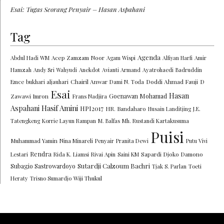
Esai: Tugas Seorang Penyair – Hasan Aspahani
Tag
Agenda
Abdul Hadi WM
Acep Zamzam Noor
Agam Wispi
Alfiyan Harfi
Amir
Hamzah
Andy Sri Wahyudi
Anekdot
Avianti Armand
Ayatrohaedi
Badruddin
Chairil Anwar
Doddi Ahmad Fauji
Emce
bukhari aljauhari
Dami N. Toda
D
Esai
Hasan
Goenawan Mohamad
Zawawi Imron
Frans Nadjira
Aspahani
Hasif Amini
HPI2017
HR. Bandaharo
Husain Landitjing
J.E.
Tatengkeng
Korrie Layun Rampan
M. Balfas
Mh. Rustandi Kartakusuma
Puisi
Muhammad Yamin
Nina Minareli
Penyair
Pranita Dewi
Putu Vivi
Rendra
Lestari
Rida K. Liamsi
Rivai Apin
Saini KM
Sapardi Djoko Damono
Sutardji Calzoum Bachri
Subagio Sastrowardoyo
Tjak S. Parlan
Toeti
Heraty
Trisno Sumardjo
Wiji Thukul