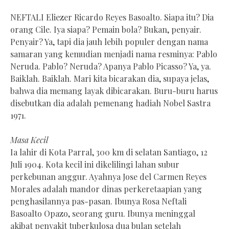
NEFTALI Eliezer Ricardo Reyes Basoalto. Siapa itu? Dia
orang Cile. Iya siapa? Pemain bola? Bukan, penyair.
Penyair? Ya, tapi dia jauh lebih populer dengan nama
samaran yang kemudian menjadi nama resminya: Pablo
Neruda. Pablo? Neruda? Apanya Pablo Picasso? Ya, ya.
Baiklah. Baiklah. Mari kita bicarakan dia, supaya jelas,
bahwa dia memang layak dibicarakan. Buru-buru harus
disebutkan dia adalah pemenang hadiah Nobel Sastra
1971.
Masa Kecil
Ia lahir di Kota Parral, 300 km di selatan Santiago, 12
Juli 1904. Kota kecil ini dikelilingi lahan subur
perkebunan anggur. Ayahnya Jose del Carmen Reyes
Morales adalah mandor dinas perkeretaapian yang
penghasilannya pas-pasan. Ibunya Rosa Neftali
Basoalto Opazo, seorang guru. Ibunya meninggal
akibat penyakit tuberkulosa dua bulan setelah