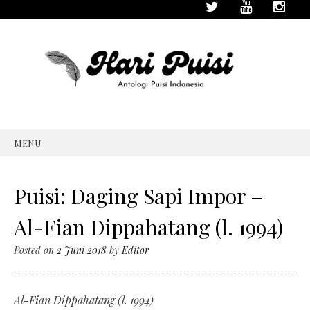
MENU
SKIP
TO
CONTENT
Puisi: Daging Sapi Impor –
Al-Fian Dippahatang (l. 1994)
Posted on
2 Juni 2018
by
Editor
Al-Fian Dippahatang (l. 1994)