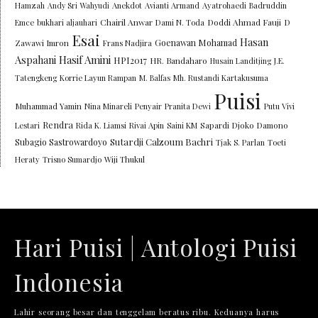
Hamzah
Andy Sri Wahyudi
Anekdot
Avianti Armand
Ayatrohaedi
Badruddin
Chairil Anwar
Doddi Ahmad Fauji
Emce
bukhari aljauhari
Dami N. Toda
D
Esai
Hasan
Goenawan Mohamad
Zawawi Imron
Frans Nadjira
Aspahani
Hasif Amini
HPI2017
HR. Bandaharo
Husain Landitjing
J.E.
Tatengkeng
Korrie Layun Rampan
M. Balfas
Mh. Rustandi Kartakusuma
Puisi
Muhammad Yamin
Nina Minareli
Penyair
Pranita Dewi
Putu Vivi
Rendra
Lestari
Rida K. Liamsi
Rivai Apin
Saini KM
Sapardi Djoko Damono
Sutardji Calzoum Bachri
Subagio Sastrowardoyo
Tjak S. Parlan
Toeti
Heraty
Trisno Sumardjo
Wiji Thukul
Hari Puisi | Antologi Puisi
Indonesia
Lahir seorang besar dan tenggelam beratus ribu. Keduanya harus