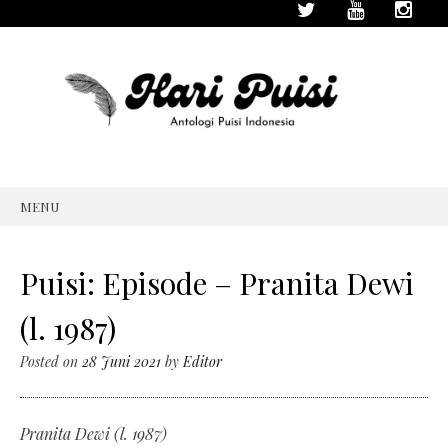
MENU
SKIP
TO
CONTENT
Puisi: Episode – Pranita Dewi
(l. 1987)
Posted on
28 Juni 2021
by
Editor
Pranita Dewi (l. 1987)