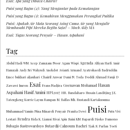
Esai: Apa yang Dibaca Chairil?
Puisi yang Bagus (2): Yang Mengantar pada Kematangan
Puisi yang Bagus (1): Kemahiran Menggunakan Perangkat Puitika
Puisi: Apakah Air Mata Seorang Asing Cuma Air yang Mengalir
Membasahi Pipi Mereka Begitu Saja? – Moch Aldy MA
Esai: Tugas Seorang Penyair – Hasan Aspahani
Tag
Agenda
Abdul Hadi WM
Acep Zamzam Noor
Agam Wispi
Alfiyan Harfi
Amir
Hamzah
Andy Sri Wahyudi
Anekdot
Avianti Armand
Ayatrohaedi
Badruddin
Chairil Anwar
Doddi Ahmad Fauji
Emce
bukhari aljauhari
Dami N. Toda
D
Esai
Hasan
Goenawan Mohamad
Zawawi Imron
Frans Nadjira
Aspahani
Hasif Amini
HPI2017
HR. Bandaharo
Husain Landitjing
J.E.
Tatengkeng
Korrie Layun Rampan
M. Balfas
Mh. Rustandi Kartakusuma
Puisi
Muhammad Yamin
Nina Minareli
Penyair
Pranita Dewi
Putu Vivi
Rendra
Lestari
Rida K. Liamsi
Rivai Apin
Saini KM
Sapardi Djoko Damono
Sutardji Calzoum Bachri
Subagio Sastrowardoyo
Tjak S. Parlan
Toeti