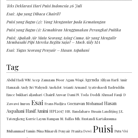
Teks Deklarasi Hari Puisi Indonesia 26 Juli
Esai: Apa yang Dibaca Chairil?
Puisi yang Bagus (2): Yang Mengantar pada Kematangan
Puisi yang Bagus (1): Kemahiran Menggunakan Perangkat Puitika
Puisi: Apakah Air Mata Seorang Asing Cuma Air yang Mengalir
Membasahi Pipi Mereka Begitu Saja? – Moch Aldy MA
Esai: Tugas Seorang Penyair – Hasan Aspahani
Tag
Agenda
Abdul Hadi WM
Acep Zamzam Noor
Agam Wispi
Alfiyan Harfi
Amir
Hamzah
Andy Sri Wahyudi
Anekdot
Avianti Armand
Ayatrohaedi
Badruddin
Chairil Anwar
Doddi Ahmad Fauji
Emce
bukhari aljauhari
Dami N. Toda
D
Esai
Hasan
Goenawan Mohamad
Zawawi Imron
Frans Nadjira
Aspahani
Hasif Amini
HPI2017
HR. Bandaharo
Husain Landitjing
J.E.
Tatengkeng
Korrie Layun Rampan
M. Balfas
Mh. Rustandi Kartakusuma
Puisi
Muhammad Yamin
Nina Minareli
Penyair
Pranita Dewi
Putu Vivi