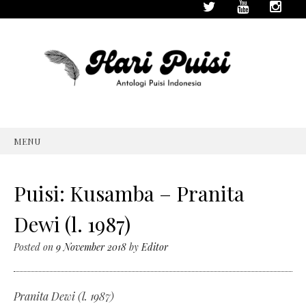
MENU
SKIP
TO
CONTENT
Puisi: Kusamba – Pranita
Dewi (l. 1987)
Posted on
9 November 2018
by
Editor
Pranita Dewi (l. 1987)