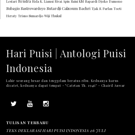
Rendra
Lestari
Rida K. Liamsi
Rivai Apin
Saini KM
Sapardi Djoko Damono
Sutardji Calzoum Bachri
Subagio Sastrowardoyo
Tjak S. Parlan
Toeti
Heraty
Trisno Sumardjo
Wiji Thukul
Hari Puisi | Antologi Puisi
Indonesia
Lahir seorang besar dan tenggelam beratus ribu. Keduanya harus
dicatet, keduanya dapat tempat - "Catetan Th. 1946" - Chairil Anwar
TULISAN TERBARU
TEKS DEKLARASI HARI PUISI INDONESIA 26 JULI