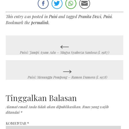
This entry was posted in
Puisi
and tagged
Pranita Dewi
,
Puisi
.
Bookmark the
permalink
.
←
Post
navigation
Puisi: Jampi Ayam Adu – Mugya Syahreza Santosa (l. 1987)
→
Puisi: Menunggu Pompong – Ramon Damora (l. 1978)
Tinggalkan Balasan
Alamat email Anda tidak akan dipublikasikan.
Ruas yang wajib
ditandai
*
KOMENTAR
*