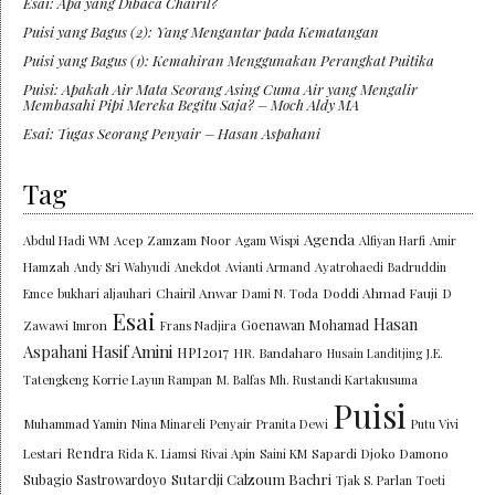
Esai: Apa yang Dibaca Chairil?
Puisi yang Bagus (2): Yang Mengantar pada Kematangan
Puisi yang Bagus (1): Kemahiran Menggunakan Perangkat Puitika
Puisi: Apakah Air Mata Seorang Asing Cuma Air yang Mengalir
Membasahi Pipi Mereka Begitu Saja? – Moch Aldy MA
Esai: Tugas Seorang Penyair – Hasan Aspahani
Tag
Agenda
Abdul Hadi WM
Acep Zamzam Noor
Agam Wispi
Alfiyan Harfi
Amir
Hamzah
Andy Sri Wahyudi
Anekdot
Avianti Armand
Ayatrohaedi
Badruddin
Chairil Anwar
Doddi Ahmad Fauji
Emce
bukhari aljauhari
Dami N. Toda
D
Esai
Hasan
Goenawan Mohamad
Zawawi Imron
Frans Nadjira
Aspahani
Hasif Amini
HPI2017
HR. Bandaharo
Husain Landitjing
J.E.
Tatengkeng
Korrie Layun Rampan
M. Balfas
Mh. Rustandi Kartakusuma
Puisi
Muhammad Yamin
Nina Minareli
Penyair
Pranita Dewi
Putu Vivi
Rendra
Lestari
Rida K. Liamsi
Rivai Apin
Saini KM
Sapardi Djoko Damono
Sutardji Calzoum Bachri
Subagio Sastrowardoyo
Tjak S. Parlan
Toeti