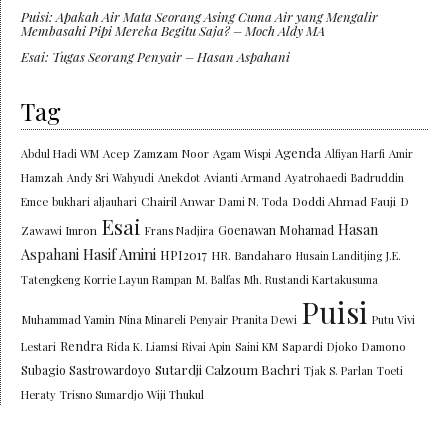
Puisi: Apakah Air Mata Seorang Asing Cuma Air yang Mengalir
Membasahi Pipi Mereka Begitu Saja? – Moch Aldy MA
Esai: Tugas Seorang Penyair – Hasan Aspahani
Tag
Agenda
Abdul Hadi WM
Acep Zamzam Noor
Agam Wispi
Alfiyan Harfi
Amir
Hamzah
Andy Sri Wahyudi
Anekdot
Avianti Armand
Ayatrohaedi
Badruddin
Chairil Anwar
Doddi Ahmad Fauji
Emce
bukhari aljauhari
Dami N. Toda
D
Esai
Hasan
Goenawan Mohamad
Zawawi Imron
Frans Nadjira
Aspahani
Hasif Amini
HPI2017
HR. Bandaharo
Husain Landitjing
J.E.
Tatengkeng
Korrie Layun Rampan
M. Balfas
Mh. Rustandi Kartakusuma
Puisi
Muhammad Yamin
Nina Minareli
Penyair
Pranita Dewi
Putu Vivi
Rendra
Lestari
Rida K. Liamsi
Rivai Apin
Saini KM
Sapardi Djoko Damono
Sutardji Calzoum Bachri
Subagio Sastrowardoyo
Tjak S. Parlan
Toeti
Heraty
Trisno Sumardjo
Wiji Thukul