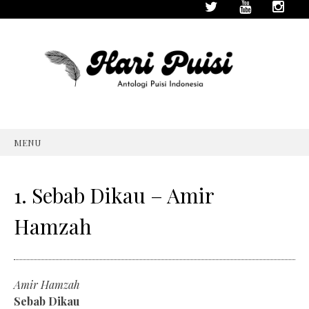
MENU
SKIP
TO
CONTENT
1. Sebab Dikau – Amir
Hamzah
Amir Hamzah
Sebab Dikau