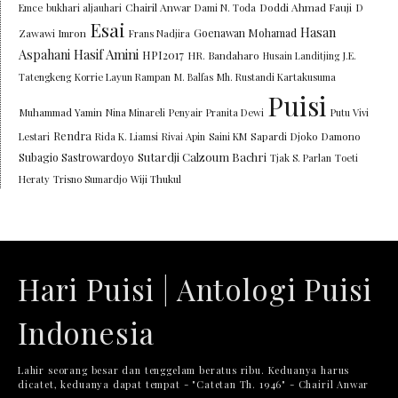
Chairil Anwar
Doddi Ahmad Fauji
Emce
bukhari aljauhari
Dami N. Toda
D
Esai
Hasan
Goenawan Mohamad
Zawawi Imron
Frans Nadjira
Aspahani
Hasif Amini
HPI2017
HR. Bandaharo
Husain Landitjing
J.E.
Tatengkeng
Korrie Layun Rampan
M. Balfas
Mh. Rustandi Kartakusuma
Puisi
Muhammad Yamin
Nina Minareli
Penyair
Pranita Dewi
Putu Vivi
Rendra
Lestari
Rida K. Liamsi
Rivai Apin
Saini KM
Sapardi Djoko Damono
Sutardji Calzoum Bachri
Subagio Sastrowardoyo
Tjak S. Parlan
Toeti
Heraty
Trisno Sumardjo
Wiji Thukul
Hari Puisi | Antologi Puisi
Indonesia
Lahir seorang besar dan tenggelam beratus ribu. Keduanya harus
dicatet, keduanya dapat tempat - "Catetan Th. 1946" - Chairil Anwar