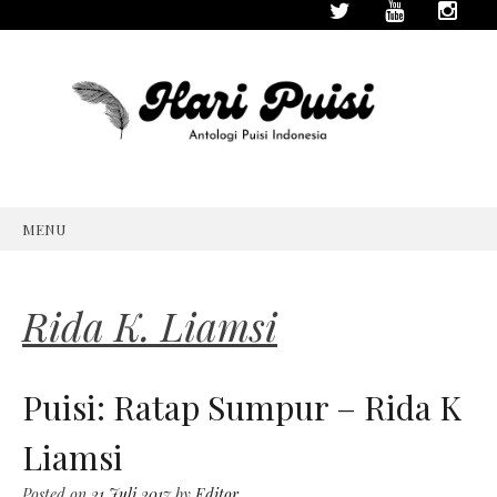
MENU
SKIP
TO
CONTENT
Rida K. Liamsi
Puisi: Ratap Sumpur – Rida K
Liamsi
Posted on
21 Juli 2017
by
Editor