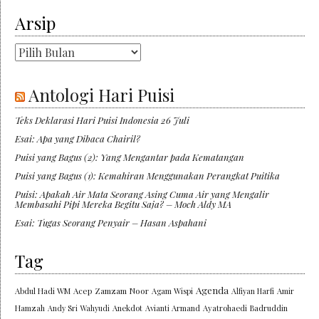
Arsip
Arsip
Antologi Hari Puisi
Teks Deklarasi Hari Puisi Indonesia 26 Juli
Esai: Apa yang Dibaca Chairil?
Puisi yang Bagus (2): Yang Mengantar pada Kematangan
Puisi yang Bagus (1): Kemahiran Menggunakan Perangkat Puitika
Puisi: Apakah Air Mata Seorang Asing Cuma Air yang Mengalir
Membasahi Pipi Mereka Begitu Saja? – Moch Aldy MA
Esai: Tugas Seorang Penyair – Hasan Aspahani
Tag
Agenda
Abdul Hadi WM
Acep Zamzam Noor
Agam Wispi
Alfiyan Harfi
Amir
Hamzah
Andy Sri Wahyudi
Anekdot
Avianti Armand
Ayatrohaedi
Badruddin