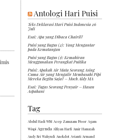
Antologi Hari Puisi
Teks Deklarasi Hari Puisi Indonesia 26
Juli
Esai: Apa yang Dibaca Chairil?
Puisi yang Bagus (2): Yang Mengantar
pada Kematangan
Puisi yang Bagus (1): Kemahiran
imis
Menggunakan Perangkat Puitika
Puisi: Apakah Air Mata Seorang Asing
Cuma Air yang Mengalir Membasahi Pipi
Mereka Begitu Saja? – Moch Aldy MA
Esai: Tugas Seorang Penyair – Hasan
Aspahani
Tag
Abdul Hadi WM
Acep Zamzam Noor
Agam
Agenda
Wispi
Alfiyan Harfi
Amir Hamzah
Andy Sri Wahyudi
Anekdot
Avianti Armand