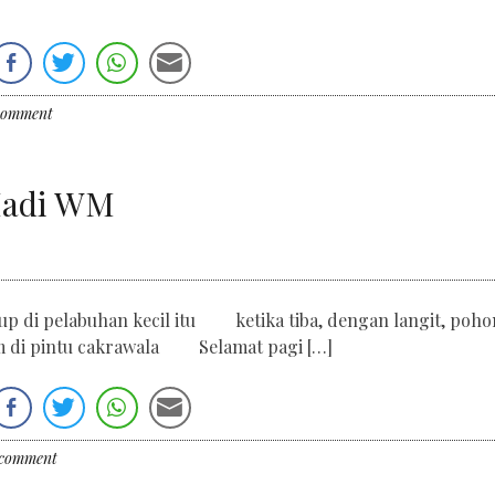
comment
 Hadi WM
di pelabuhan kecil itu ketika tiba, dengan langit, poho
 di pintu cakrawala Selamat pagi […]
 comment