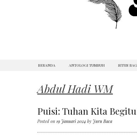
SKIP
BERANDA
ANTOLOGI TUMBUH
SITUS BA
TO
CONTENT
Abdul Hadi WM
Puisi: Tuhan Kita Begit
Posted on
19 Januari 2024
by
Juru Baca