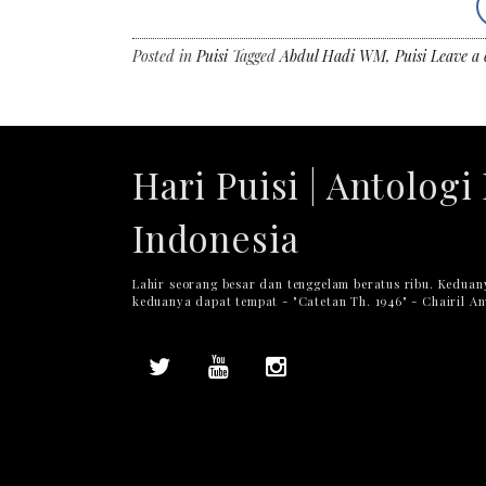
Posted in
Puisi
Tagged
Abdul Hadi WM
,
Puisi
Leave a
Hari Puisi | Antologi 
Indonesia
Lahir seorang besar dan tenggelam beratus ribu. Keduan
keduanya dapat tempat - "Catetan Th. 1946" - Chairil A