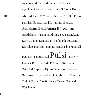
Ayatrohaedi
Badruddin Emce
bukhari
Chairil Anwar
Doddi
aljauhari
Dami N. Toda
Esai
cadar
Ahmad Fauji
D Zawawi Imron
Frans
Hasan
Goenawan Mohamad
Nadjira
Aspahani
Hasif Amini
HPI2017
HR.
Bandaharo
Husain Landitjing
J.E. Tatengkeng
Korrie Layun Rampan
M. Balfas
Mh. Rustandi
Kartakusuma
Muhammad Yamin
Nina Minareli
Puisi
Penyair
Pranita Dewi
Putu Vivi
Rendra
Lestari
Rida K. Liamsi
Rivai Apin
Subagio
Saini KM
Sapardi Djoko Damono
Sutardji Calzoum Bachri
Sastrowardoyo
Tjak S. Parlan
Toeti Heraty
Trisno Sumardjo
Wiji Thukul
a
…]