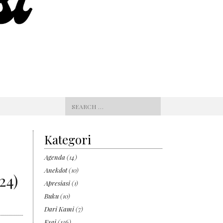
Search
for:
Kategori
Agenda
(14)
Anekdot
(10)
24)
Apresiasi
(1)
Buku
(10)
Dari Kami
(7)
Esai
(136)