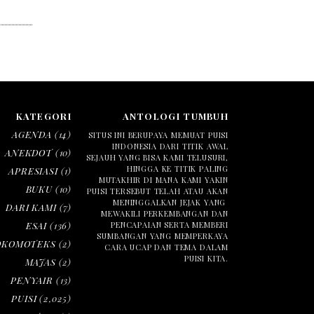
KATEGORI
ANTOLOGI TUMBUH
AGENDA
(14)
SITUS INI BERUPAYA MEMUAT PUISI
INDONESIA DARI TITIK AWAL
ANEKDOT
(10)
SEJAUH YANG BISA KAMI TELUSURI,
HINGGA KE TITIK PALING
APRESIASI
(1)
MUTAKHIR DI MANA KAMI YAKIN
BUKU
(10)
PUISI TERSEBUT TELAH ATAU AKAN
MENINGGALKAN JEJAK YANG
DARI KAMI
(7)
MEWAKILI PERKEMBANGAN DAN
ESAI
(136)
PENCAPAIAN SERTA MEMBERI
SUMBANGAN YANG MEMPERKAYA
OKOMOTEKS
(2)
CARA UCAP DAN TEMA DALAM
PUISI KITA.
MAJAS
(2)
PENYAIR
(13)
PUISI
(2,025)