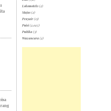
u
Lokomoteks
(2)
ita
Majas
(2)
Penyair
(13)
Puisi
(2,025)
Puitika
(3)
Wawancara
(2)
bisa
orang