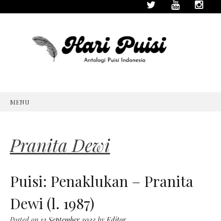
MENU
SKIP
TO
CONTENT
Pranita Dewi
Puisi: Penaklukan – Pranita
Dewi (l. 1987)
Posted on
12 September 2023
by
Editor