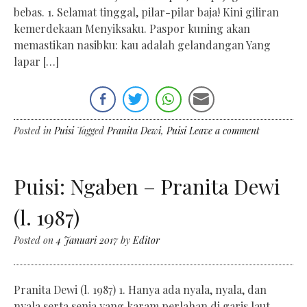
bebas. 1. Selamat tinggal, pilar-pilar baja! Kini giliran
kemerdekaan Menyiksaku. Paspor kuning akan
memastikan nasibku: kau adalah gelandangan Yang
lapar […]
Posted in
Puisi
Tagged
Pranita Dewi
,
Puisi
Leave a comment
Puisi: Ngaben – Pranita Dewi
(l. 1987)
Posted on
4 Januari 2017
by
Editor
Pranita Dewi (l. 1987) 1. Hanya ada nyala, nyala, dan
nyala serta senja yang karam perlahan di garis laut