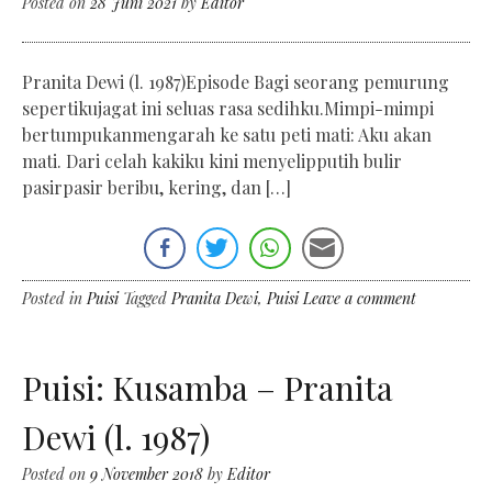
Posted on
28 Juni 2021
by
Editor
Pranita Dewi (l. 1987)Episode Bagi seorang pemurung
sepertikujagat ini seluas rasa sedihku.Mimpi-mimpi
bertumpukanmengarah ke satu peti mati: Aku akan
mati. Dari celah kakiku kini menyelipputih bulir
pasirpasir beribu, kering, dan […]
Posted in
Puisi
Tagged
Pranita Dewi
,
Puisi
Leave a comment
Puisi: Kusamba – Pranita
Dewi (l. 1987)
Posted on
9 November 2018
by
Editor