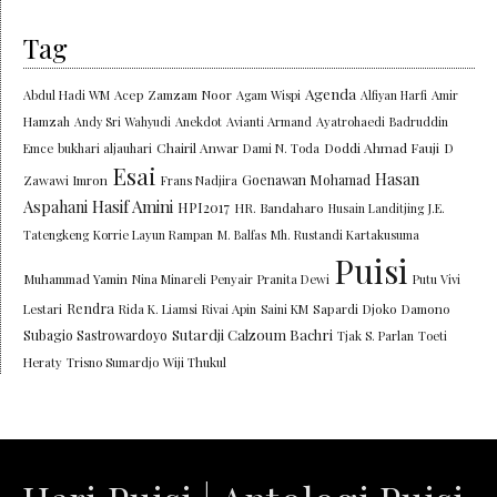
Tag
Agenda
Abdul Hadi WM
Acep Zamzam Noor
Agam Wispi
Alfiyan Harfi
Amir
Hamzah
Andy Sri Wahyudi
Anekdot
Avianti Armand
Ayatrohaedi
Badruddin
Chairil Anwar
Doddi Ahmad Fauji
Emce
bukhari aljauhari
Dami N. Toda
D
Esai
Hasan
Goenawan Mohamad
Zawawi Imron
Frans Nadjira
Aspahani
Hasif Amini
HPI2017
HR. Bandaharo
Husain Landitjing
J.E.
Tatengkeng
Korrie Layun Rampan
M. Balfas
Mh. Rustandi Kartakusuma
Puisi
Muhammad Yamin
Nina Minareli
Penyair
Pranita Dewi
Putu Vivi
Rendra
Lestari
Rida K. Liamsi
Rivai Apin
Saini KM
Sapardi Djoko Damono
Sutardji Calzoum Bachri
Subagio Sastrowardoyo
Tjak S. Parlan
Toeti
Heraty
Trisno Sumardjo
Wiji Thukul