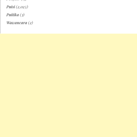
Puisi
(2,025)
Puitika
(3)
Wawancara
(2)