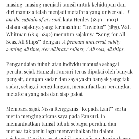
masing-masing menjadi tamsil untuk kehidupan dan
diri manusia telah menjadi metafora yang universal.
I
am the captain of my soul
, kata Henley (1849—1903)
dalam sajaknya yang termashhur “Invictus” (1875). Walt
Whitman (1819–1892) menutup sajaknya “Song for All
Seas, All Ships” dengan
“A pennant universal, subtly
waving, all time, o’er all brave sailors, / All seas, all ships
.
Pengandaian tubuh atau individu manusia sebagai
perahu sejak Hamzah Fansuri terus dipakai oleh banyak
penyair, dengan sadar dan saya yakin banyak yang tak
sadar, sebagai pengulangan, memanfaatkan perangkat
metafora yang ada dan siap pakai.
Membaca sajak Nissa Rengganis “Kepada Laut” serta
merta mengingatkans saya pada Fansuri. Ia
memanfaatkan tamsil tubuh sebagai perahu, dan
merasa tak perlu lagu memverbalkan itu dalam
sajaknya. Dan itu siasat puitik yang efisien. Keringkasan