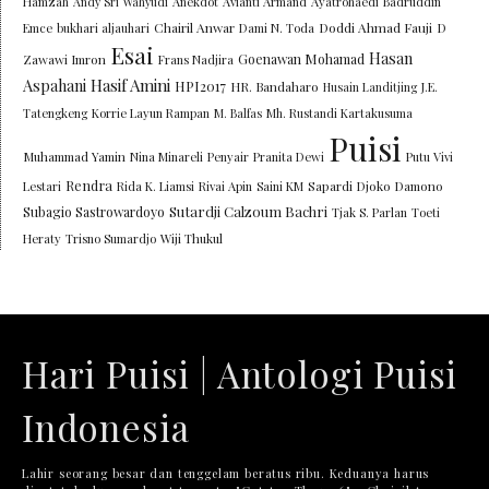
Hamzah
Andy Sri Wahyudi
Anekdot
Avianti Armand
Ayatrohaedi
Badruddin
Chairil Anwar
Doddi Ahmad Fauji
Emce
bukhari aljauhari
Dami N. Toda
D
Esai
Hasan
Goenawan Mohamad
Zawawi Imron
Frans Nadjira
Aspahani
Hasif Amini
HPI2017
HR. Bandaharo
Husain Landitjing
J.E.
Tatengkeng
Korrie Layun Rampan
M. Balfas
Mh. Rustandi Kartakusuma
Puisi
Muhammad Yamin
Nina Minareli
Penyair
Pranita Dewi
Putu Vivi
Rendra
Lestari
Rida K. Liamsi
Rivai Apin
Saini KM
Sapardi Djoko Damono
Sutardji Calzoum Bachri
Subagio Sastrowardoyo
Tjak S. Parlan
Toeti
Heraty
Trisno Sumardjo
Wiji Thukul
Hari Puisi | Antologi Puisi
Indonesia
Lahir seorang besar dan tenggelam beratus ribu. Keduanya harus