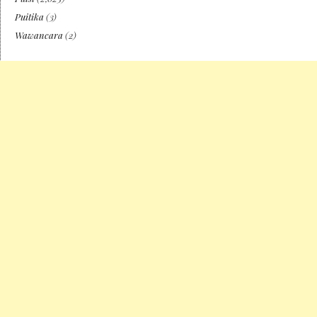
Puitika
(3)
Wawancara
(2)