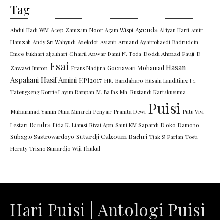
Tag
Agenda
Abdul Hadi WM
Acep Zamzam Noor
Agam Wispi
Alfiyan Harfi
Amir
Hamzah
Andy Sri Wahyudi
Anekdot
Avianti Armand
Ayatrohaedi
Badruddin
Chairil Anwar
Doddi Ahmad Fauji
Emce
bukhari aljauhari
Dami N. Toda
D
Esai
Hasan
Goenawan Mohamad
Zawawi Imron
Frans Nadjira
Aspahani
Hasif Amini
HPI2017
HR. Bandaharo
Husain Landitjing
J.E.
Tatengkeng
Korrie Layun Rampan
M. Balfas
Mh. Rustandi Kartakusuma
Puisi
Muhammad Yamin
Nina Minareli
Penyair
Pranita Dewi
Putu Vivi
Rendra
Lestari
Rida K. Liamsi
Rivai Apin
Saini KM
Sapardi Djoko Damono
Sutardji Calzoum Bachri
Subagio Sastrowardoyo
Tjak S. Parlan
Toeti
Heraty
Trisno Sumardjo
Wiji Thukul
Hari Puisi | Antologi Puisi