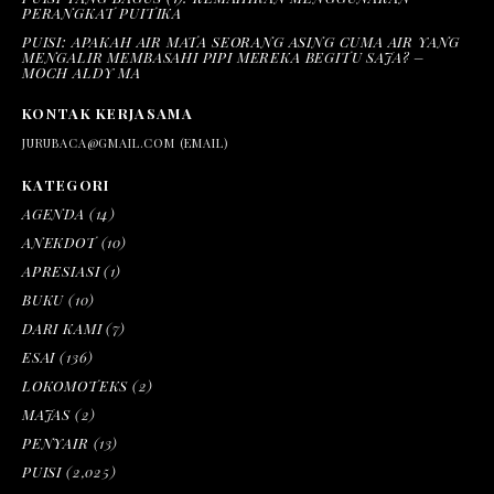
PERANGKAT PUITIKA
PUISI: APAKAH AIR MATA SEORANG ASING CUMA AIR YANG
MENGALIR MEMBASAHI PIPI MEREKA BEGITU SAJA? –
MOCH ALDY MA
KONTAK KERJASAMA
JURUBACA@GMAIL.COM (EMAIL)
KATEGORI
AGENDA
(14)
ANEKDOT
(10)
APRESIASI
(1)
BUKU
(10)
DARI KAMI
(7)
ESAI
(136)
LOKOMOTEKS
(2)
MAJAS
(2)
PENYAIR
(13)
PUISI
(2,025)