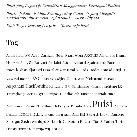
Puisi yang Bagus (1): Kemahiran Menggunakan Perangkat Puitika
Puisi: Apakah Air Mata Seorang Asing Cuma Air yang Mengalir
Membasahi Pipi Mereka Begitu Saja? – Moch Aldy MA
Esai: Tugas Seorang Penyair – Hasan Aspahani
Tag
Agenda
Abdul Hadi WM
Acep Zamzam Noor
Agam Wispi
Alfiyan Harfi
Amir
Hamzah
Andy Sri Wahyudi
Anekdot
Avianti Armand
Ayatrohaedi
Badruddin
Chairil Anwar
Doddi Ahmad Fauji
Emce
bukhari aljauhari
Dami N. Toda
D
Esai
Hasan
Goenawan Mohamad
Zawawi Imron
Frans Nadjira
Aspahani
Hasif Amini
HPI2017
HR. Bandaharo
Husain Landitjing
J.E.
Tatengkeng
Korrie Layun Rampan
M. Balfas
Mh. Rustandi Kartakusuma
Puisi
Muhammad Yamin
Nina Minareli
Penyair
Pranita Dewi
Putu Vivi
Rendra
Lestari
Rida K. Liamsi
Rivai Apin
Saini KM
Sapardi Djoko Damono
Sutardji Calzoum Bachri
Subagio Sastrowardoyo
Tjak S. Parlan
Toeti
Heraty
Trisno Sumardjo
Wiji Thukul