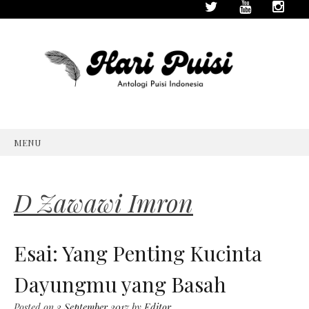
MENU
SKIP
TO
CONTENT
D Zawawi Imron
Esai: Yang Penting Kucinta
Dayungmu yang Basah
Posted on
3 September 2017
by
Editor