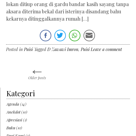
lokan ditiup orang di gardu bandar kasih sayang tanpa
aksara diterima bekal dari isterinya disandang bahu
kekarnya ditinggalkannya rumah […]
Posted in
Puisi
Tagged
D Zawawi Imron
,
Puisi
Leave a comment
←
Posts
Older posts
navigation
Kategori
Agenda
(14)
Anekdot
(10)
Apresiasi
(1)
Buku
(10)
Dari Kami
(7)