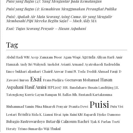
Puisi yang Bagus (2): Yang Mengantar pada Kematangan
Puisi yang Bagus (1): Kemahiran Menggunakan Perangkat Puitika
Puisi: Apakah Air Mata Seorang Asing Cuma Air yang Mengalir
Membasahi Pipi Mereka Begitu Saja? – Moch Aldy MA
Esai: Tugas Seorang Penyair – Hasan Aspahani
Tag
Agenda
Abdul Hadi WM
Acep Zamzam Noor
Agam Wispi
Alfiyan Harfi
Amir
Hamzah
Andy Sri Wahyudi
Anekdot
Avianti Armand
Ayatrohaedi
Badruddin
Chairil Anwar
Doddi Ahmad Fauji
Emce
bukhari aljauhari
Dami N. Toda
D
Esai
Hasan
Goenawan Mohamad
Zawawi Imron
Frans Nadjira
Aspahani
Hasif Amini
HPI2017
HR. Bandaharo
Husain Landitjing
J.E.
Tatengkeng
Korrie Layun Rampan
M. Balfas
Mh. Rustandi Kartakusuma
Puisi
Muhammad Yamin
Nina Minareli
Penyair
Pranita Dewi
Putu Vivi
Rendra
Lestari
Rida K. Liamsi
Rivai Apin
Saini KM
Sapardi Djoko Damono
Sutardji Calzoum Bachri
Subagio Sastrowardoyo
Tjak S. Parlan
Toeti
Heraty
Trisno Sumardjo
Wiji Thukul