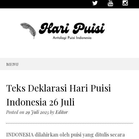
MENU
SKIP
TO
CONTENT
Teks Deklarasi Hari Puisi
Indonesia 26 Juli
Posted on
29 Juli 2025
by
Editor
INDONESIA dilahirkan oleh puisi yang ditulis secara