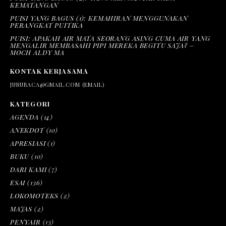
KEMATANGAN
PUISI YANG BAGUS (1): KEMAHIRAN MENGGUNAKAN
PERANGKAT PUITIKA
PUISI: APAKAH AIR MATA SEORANG ASING CUMA AIR YANG
MENGALIR MEMBASAHI PIPI MEREKA BEGITU SAJA? –
MOCH ALDY MA
KONTAK KERJASAMA
JURUBACA@GMAIL.COM (EMAIL)
KATEGORI
AGENDA
(14)
ANEKDOT
(10)
APRESIASI
(1)
BUKU
(10)
DARI KAMI
(7)
ESAI
(136)
LOKOMOTEKS
(2)
MAJAS
(2)
PENYAIR
(13)