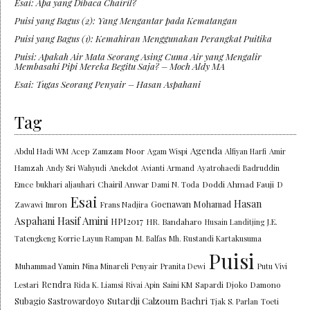
Esai: Apa yang Dibaca Chairil?
Puisi yang Bagus (2): Yang Mengantar pada Kematangan
Puisi yang Bagus (1): Kemahiran Menggunakan Perangkat Puitika
Puisi: Apakah Air Mata Seorang Asing Cuma Air yang Mengalir
Membasahi Pipi Mereka Begitu Saja? – Moch Aldy MA
Esai: Tugas Seorang Penyair – Hasan Aspahani
Tag
Agenda
Abdul Hadi WM
Acep Zamzam Noor
Agam Wispi
Alfiyan Harfi
Amir
Hamzah
Andy Sri Wahyudi
Anekdot
Avianti Armand
Ayatrohaedi
Badruddin
Chairil Anwar
Doddi Ahmad Fauji
Emce
bukhari aljauhari
Dami N. Toda
D
Esai
Hasan
Goenawan Mohamad
Zawawi Imron
Frans Nadjira
Aspahani
Hasif Amini
HPI2017
HR. Bandaharo
Husain Landitjing
J.E.
Tatengkeng
Korrie Layun Rampan
M. Balfas
Mh. Rustandi Kartakusuma
Puisi
Muhammad Yamin
Nina Minareli
Penyair
Pranita Dewi
Putu Vivi
Rendra
Lestari
Rida K. Liamsi
Rivai Apin
Saini KM
Sapardi Djoko Damono
Sutardji Calzoum Bachri
Subagio Sastrowardoyo
Tjak S. Parlan
Toeti