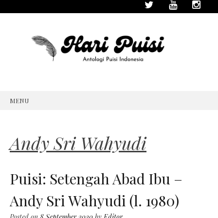
MENU
SKIP
TO
CONTENT
Andy Sri Wahyudi
Puisi: Setengah Abad Ibu –
Andy Sri Wahyudi (l. 1980)
Posted on
8 September 2020
by
Editor