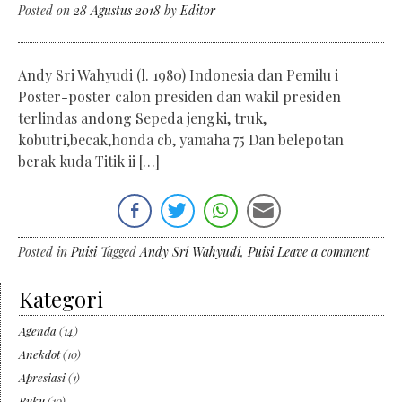
Posted on
28 Agustus 2018
by
Editor
Andy Sri Wahyudi (l. 1980) Indonesia dan Pemilu i
Poster-poster calon presiden dan wakil presiden
terlindas andong Sepeda jengki, truk,
kobutri,becak,honda cb, yamaha 75 Dan belepotan
berak kuda Titik ii […]
Posted in
Puisi
Tagged
Andy Sri Wahyudi
,
Puisi
Leave a comment
Kategori
Agenda
(14)
Anekdot
(10)
Apresiasi
(1)
Buku
(10)