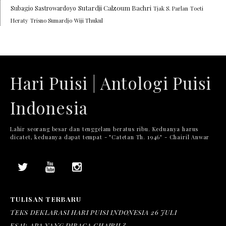
Sutardji Calzoum Bachri
Subagio Sastrowardoyo
Tjak S. Parlan
Toeti
Heraty
Trisno Sumardjo
Wiji Thukul
Hari Puisi | Antologi Puisi
Indonesia
Lahir seorang besar dan tenggelam beratus ribu. Keduanya harus
dicatet, keduanya dapat tempat - "Catetan Th. 1946" - Chairil Anwar
TULISAN TERBARU
TEKS DEKLARASI HARI PUISI INDONESIA 26 JULI
ESAI: APA YANG DIBACA CHAIRIL?