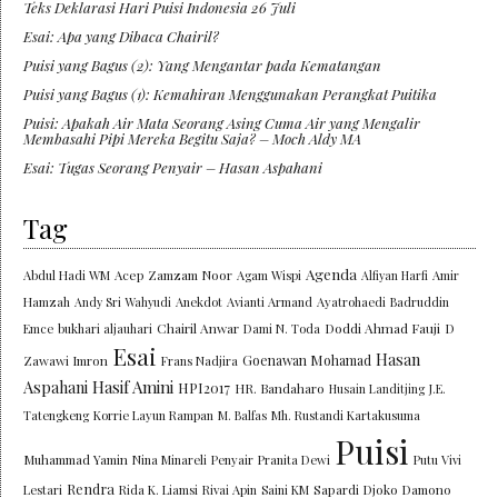
Teks Deklarasi Hari Puisi Indonesia 26 Juli
Esai: Apa yang Dibaca Chairil?
Puisi yang Bagus (2): Yang Mengantar pada Kematangan
Puisi yang Bagus (1): Kemahiran Menggunakan Perangkat Puitika
Puisi: Apakah Air Mata Seorang Asing Cuma Air yang Mengalir
Membasahi Pipi Mereka Begitu Saja? – Moch Aldy MA
Esai: Tugas Seorang Penyair – Hasan Aspahani
Tag
Agenda
Abdul Hadi WM
Acep Zamzam Noor
Agam Wispi
Alfiyan Harfi
Amir
Hamzah
Andy Sri Wahyudi
Anekdot
Avianti Armand
Ayatrohaedi
Badruddin
Chairil Anwar
Doddi Ahmad Fauji
Emce
bukhari aljauhari
Dami N. Toda
D
Esai
Hasan
Goenawan Mohamad
Zawawi Imron
Frans Nadjira
Aspahani
Hasif Amini
HPI2017
HR. Bandaharo
Husain Landitjing
J.E.
Tatengkeng
Korrie Layun Rampan
M. Balfas
Mh. Rustandi Kartakusuma
Puisi
Muhammad Yamin
Nina Minareli
Penyair
Pranita Dewi
Putu Vivi
Rendra
Lestari
Rida K. Liamsi
Rivai Apin
Saini KM
Sapardi Djoko Damono