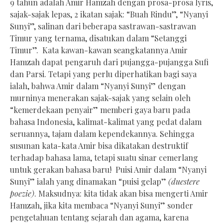
9 tahun adalah Amir Hamzah dengan prosa-prosa lyris,
sajak-sajak lepas, 2 ikatan sajak: “Buah Rindu”, “Nyanyi
Sunyi”, salinan dari beberapa sastrawan-sastrawan
Timur yang ternama, disatukan dalam “Setanggi
Timur”. Kata kawan-kawan seangkatannya Amir
Hamzah dapat pengaruh dari pujangga-pujangga Sufi
dan Parsi. Tetapi yang perlu diperhatikan bagi saya
ialah, bahwa Amir dalam “Nyanyi Sunyi” dengan
murninya menerakan sajak-sajak yang selain oleh
“kemerdekaan penyair” memberi gaya baru pada
bahasa Indonesia, kalimat-kalimat yang pedat dalam
seruannya, tajam dalam kependekannya. Sehingga
susunan kata-kata Amir bisa dikatakan destruktif
terhadap bahasa lama, tetapi suatu sinar cemerlang
untuk gerakan bahasa baru! Puisi Amir dalam “Nyanyi
Sunyi” ialah yang dinamakan “puisi gelap”
(duestere
poezie)
. Maksudnya: kita tidak akan bisa mengerti Amir
Hamzah, jika kita membaca “Nyanyi Sunyi” sonder
pengetahuan tentang sejarah dan agama, karena