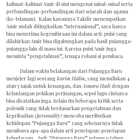
kalimat-kalimat Amir di sini mengenai misal-misal serta
perbandingan-perbandingan dari sejarah dan agama
(ke-Islaman). Kalau kawannya Takdir menempatkan
Amir sudah ditingkatkan “internasional”, saya hanya
bisa menerima kegembiraan ini dalam arti: puisi yang
dilahirkan Amir bisa digabungkan pada hasil pujangga-
pujangga lain di masa ini. Karena puisi Amir juga
meminta “pengetahuan”, tenaga rohani si pembaca.
Dalam waktu belakangan dari Pujangga Baru
menjejer lagi seorang
Karim Halim
, yang menuliskan 4
atau 5 sajak untuk kenangan, dan
Asmara Hadi
dengan
kelantangan pekikan perjuangan, sepoi lagu cintanya
bisa dicatatkan juga. Selain itu beberapa kritik serta
polemik yang tidak berdasarkan pengetahuan dan
kepribadian
(personality)
mencoba meributkan
kehidupan “Pujangga Baru” yang sebenarnya tidak
membawa apa-apa dalam arti penetapan-penetapan
kebudayaan. Jadi: “Pujangga Baru” selama 9 tahun