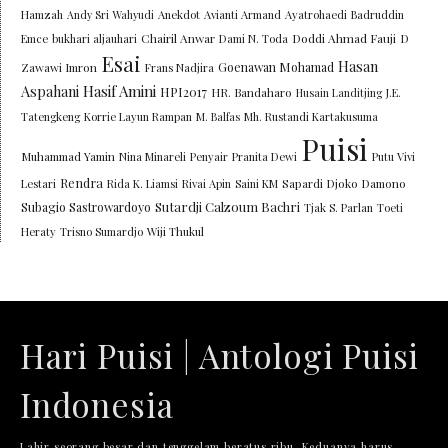
Hamzah
Andy Sri Wahyudi
Anekdot
Avianti Armand
Ayatrohaedi
Badruddin
Chairil Anwar
Doddi Ahmad Fauji
Emce
bukhari aljauhari
Dami N. Toda
D
Esai
Hasan
Goenawan Mohamad
Zawawi Imron
Frans Nadjira
Aspahani
Hasif Amini
HPI2017
HR. Bandaharo
Husain Landitjing
J.E.
Tatengkeng
Korrie Layun Rampan
M. Balfas
Mh. Rustandi Kartakusuma
Puisi
Muhammad Yamin
Nina Minareli
Penyair
Pranita Dewi
Putu Vivi
Rendra
Lestari
Rida K. Liamsi
Rivai Apin
Saini KM
Sapardi Djoko Damono
Sutardji Calzoum Bachri
Subagio Sastrowardoyo
Tjak S. Parlan
Toeti
Heraty
Trisno Sumardjo
Wiji Thukul
Hari Puisi | Antologi Puisi
Indonesia
Lahir seorang besar dan tenggelam beratus ribu. Keduanya harus