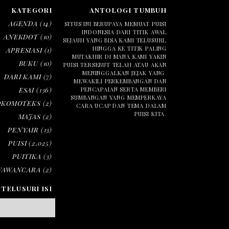
KATEGORI
ANTOLOGI TUMBUH
AGENDA
(14)
SITUS INI BERUPAYA MEMUAT PUISI
INDONESIA DARI TITIK AWAL
ANEKDOT
(10)
SEJAUH YANG BISA KAMI TELUSURI,
HINGGA KE TITIK PALING
APRESIASI
(1)
MUTAKHIR DI MANA KAMI YAKIN
BUKU
(10)
PUISI TERSEBUT TELAH ATAU AKAN
MENINGGALKAN JEJAK YANG
DARI KAMI
(7)
MEWAKILI PERKEMBANGAN DAN
ESAI
(136)
PENCAPAIAN SERTA MEMBERI
SUMBANGAN YANG MEMPERKAYA
OKOMOTEKS
(2)
CARA UCAP DAN TEMA DALAM
PUISI KITA.
MAJAS
(2)
PENYAIR
(13)
PUISI
(2,025)
PUITIKA
(3)
WAWANCARA
(2)
TELUSURI ISI