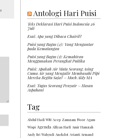
n
Antologi Hari Puisi
Teks Deklarasi Hari Puisi Indonesia 26
Juli
Esai: Apa yang Dibaca Chairil?
Puisi yang Bagus (2): Yang Mengantar
pada Kematangan
Puisi yang Bagus (1): Kemahiran
Menggunakan Perangkat Puitika
Puisi: Apakah Air Mata Seorang Asing
Cuma Air yang Mengalir Membasahi Pipi
Mereka Begitu Saja? – Moch Aldy MA
Esai: Tugas Seorang Penyair – Hasan
Aspahani
Tag
Abdul Hadi WM
Acep Zamzam Noor
Agam
Agenda
Wispi
Alfiyan Harfi
Amir Hamzah
Andy Sri Wahyudi
Anekdot
Avianti Armand