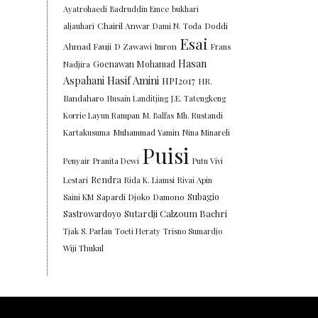
Ayatrohaedi
Badruddin Emce
bukhari
Chairil Anwar
Doddi
aljauhari
Dami N. Toda
Esai
Ahmad Fauji
D Zawawi Imron
Frans
Hasan
Goenawan Mohamad
Nadjira
Aspahani
Hasif Amini
HPI2017
HR.
Bandaharo
Husain Landitjing
J.E. Tatengkeng
Korrie Layun Rampan
M. Balfas
Mh. Rustandi
Kartakusuma
Muhammad Yamin
Nina Minareli
Puisi
Penyair
Pranita Dewi
Putu Vivi
Rendra
Lestari
Rida K. Liamsi
Rivai Apin
Subagio
Saini KM
Sapardi Djoko Damono
Sutardji Calzoum Bachri
Sastrowardoyo
Tjak S. Parlan
Toeti Heraty
Trisno Sumardjo
Wiji Thukul