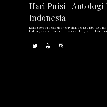
Hari Puisi | Antologi 
Indonesia
Lahir seorang besar dan tenggelam beratus ribu. Keduan
keduanya dapat tempat - "Catetan Th. 1946" - Chairil A