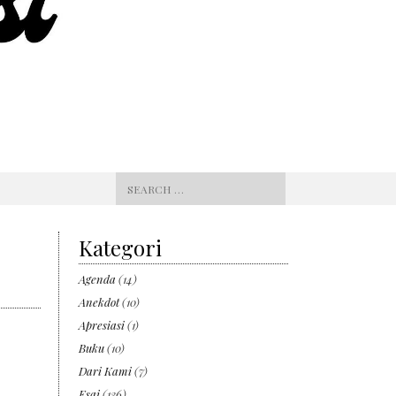
Search
for:
Kategori
Agenda
(14)
Anekdot
(10)
Apresiasi
(1)
Buku
(10)
Dari Kami
(7)
Esai
(136)