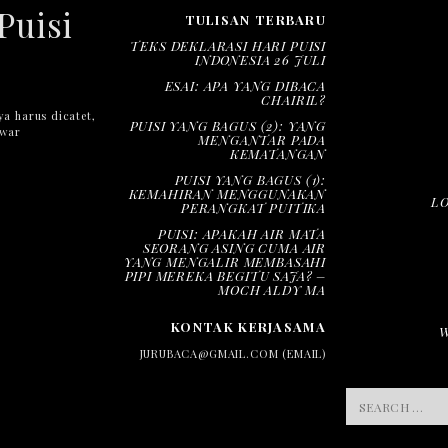
Puisi
TULISAN TERBARU
TEKS DEKLARASI HARI PUISI
INDONESIA 26 JULI
ESAI: APA YANG DIBACA
CHAIRIL?
ya harus dicatet,
PUISI YANG BAGUS (2): YANG
nwar
MENGANTAR PADA
KEMATANGAN
PUISI YANG BAGUS (1):
KEMAHIRAN MENGGUNAKAN
L
PERANGKAT PUITIKA
PUISI: APAKAH AIR MATA
SEORANG ASING CUMA AIR
YANG MENGALIR MEMBASAHI
PIPI MEREKA BEGITU SAJA? –
MOCH ALDY MA
KONTAK KERJASAMA
JURUBACA@GMAIL.COM (EMAIL)
SEARCH
FOR: