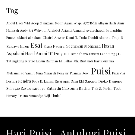
Tag
Agenda
Abdul Hadi WM
Acep Zamzam Noor
Agam Wispi
Alfiyan Harfi
Amir
Hamzah
Andy Sri Wahyudi
Anekdot
Avianti Armand
Ayatrohaedi
Badruddin
Chairil Anwar
Doddi Ahmad Fauji
Emce
bukhari aljauhari
Dami N. Toda
D
Esai
Hasan
Goenawan Mohamad
Zawawi Imron
Frans Nadjira
Aspahani
Hasif Amini
HPI2017
HR. Bandaharo
Husain Landitjing
J.E.
Tatengkeng
Korrie Layun Rampan
M. Balfas
Mh. Rustandi Kartakusuma
Puisi
Muhammad Yamin
Nina Minareli
Penyair
Pranita Dewi
Putu Vivi
Rendra
Lestari
Rida K. Liamsi
Rivai Apin
Saini KM
Sapardi Djoko Damono
Sutardji Calzoum Bachri
Subagio Sastrowardoyo
Tjak S. Parlan
Toeti
Heraty
Trisno Sumardjo
Wiji Thukul
Hari Puisi | Antologi Puisi