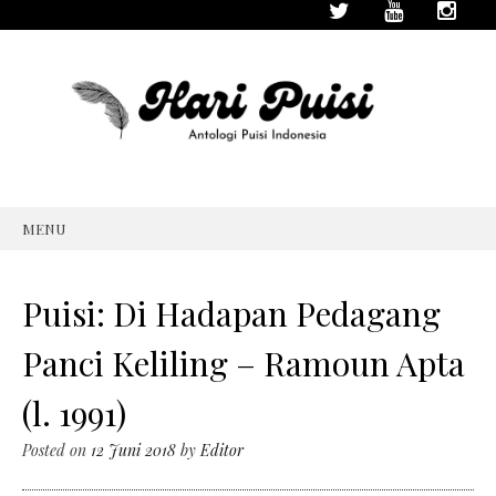
MENU
SKIP
TO
CONTENT
Puisi: Di Hadapan Pedagang
Panci Keliling – Ramoun Apta
(l. 1991)
Posted on
12 Juni 2018
by
Editor