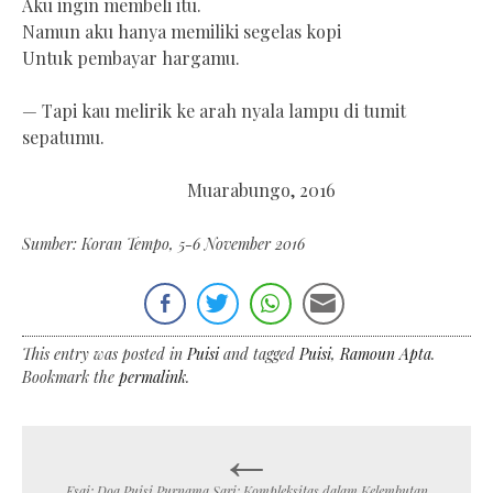
Aku ingin membeli itu.
Namun aku hanya memiliki segelas kopi
Untuk pembayar hargamu.
— Tapi kau melirik ke arah nyala lampu di tumit
sepatumu.
Muarabungo, 2016
Sumber: Koran Tempo, 5-6 November 2016
This entry was posted in
Puisi
and tagged
Puisi
,
Ramoun Apta
.
Bookmark the
permalink
.
←
Post
Esai: Doa Puisi Purnama Sari: Kompleksitas dalam Kelembutan