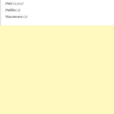
Puisi
(2,025)
Puitika
(3)
Wawancara
(2)