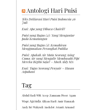
Antologi Hari Puisi
Teks Deklarasi Hari Puisi Indonesia 26
Juli
Esai: Apa yang Dibaca Chairil?
Puisi yang Bagus (2): Yang Mengantar
pada Kematangan
Puisi yang Bagus (1): Kemahiran
Menggunakan Perangkat Puitika
Puisi: Apakah Air Mata Seorang Asing
Cuma Air yang Mengalir Membasahi Pipi
Mereka Begitu Saja? – Moch Aldy MA
Esai: Tugas Seorang Penyair – Hasan
Aspahani
Tag
Abdul Hadi WM
Acep Zamzam Noor
Agam
Agenda
Wispi
Alfiyan Harfi
Amir Hamzah
Andy Sri Wahyudi
Anekdot
Avianti Armand