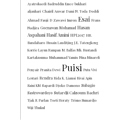
Ayatrohaedi
Badruddin Emce
bukhari
Chairil Anwar
Doddi
aljauhari
Dami N. Toda
Esai
Ahmad Fauji
D Zawawi Imron
Frans
Hasan
Goenawan Mohamad
Nadjira
Aspahani
Hasif Amini
HPI2017
HR.
Bandaharo
Husain Landitjing
J.E. Tatengkeng
Korrie Layun Rampan
M. Balfas
Mh. Rustandi
Kartakusuma
Muhammad Yamin
Nina Minareli
Puisi
Penyair
Pranita Dewi
Putu Vivi
Rendra
Lestari
Rida K. Liamsi
Rivai Apin
Subagio
Saini KM
Sapardi Djoko Damono
Sutardji Calzoum Bachri
Sastrowardoyo
Tjak S. Parlan
Toeti Heraty
Trisno Sumardjo
Wiji Thukul