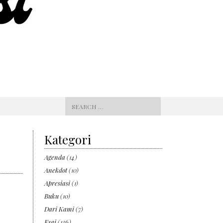
Search
for:
Kategori
Agenda
(14)
Anekdot
(10)
Apresiasi
(1)
Buku
(10)
Dari Kami
(7)
Esai
(136)