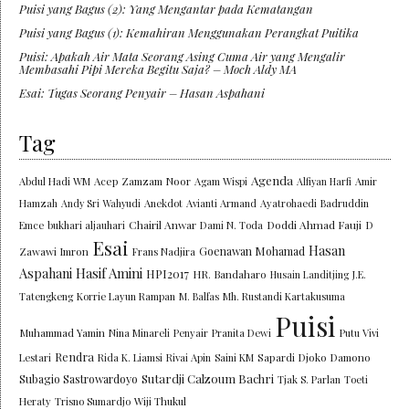
Puisi yang Bagus (2): Yang Mengantar pada Kematangan
Puisi yang Bagus (1): Kemahiran Menggunakan Perangkat Puitika
Puisi: Apakah Air Mata Seorang Asing Cuma Air yang Mengalir
Membasahi Pipi Mereka Begitu Saja? – Moch Aldy MA
Esai: Tugas Seorang Penyair – Hasan Aspahani
Tag
Agenda
Abdul Hadi WM
Acep Zamzam Noor
Agam Wispi
Alfiyan Harfi
Amir
Hamzah
Andy Sri Wahyudi
Anekdot
Avianti Armand
Ayatrohaedi
Badruddin
Chairil Anwar
Doddi Ahmad Fauji
Emce
bukhari aljauhari
Dami N. Toda
D
Esai
Hasan
Goenawan Mohamad
Zawawi Imron
Frans Nadjira
Aspahani
Hasif Amini
HPI2017
HR. Bandaharo
Husain Landitjing
J.E.
Tatengkeng
Korrie Layun Rampan
M. Balfas
Mh. Rustandi Kartakusuma
Puisi
Muhammad Yamin
Nina Minareli
Penyair
Pranita Dewi
Putu Vivi
Rendra
Lestari
Rida K. Liamsi
Rivai Apin
Saini KM
Sapardi Djoko Damono
Sutardji Calzoum Bachri
Subagio Sastrowardoyo
Tjak S. Parlan
Toeti
Heraty
Trisno Sumardjo
Wiji Thukul