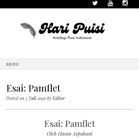
MENU
SKIP
TO
CONTENT
Esai: Pamflet
Posted on
5 Juli 2021
by
Editor
Esai: Pamflet
Oleh Hasan Aspahani