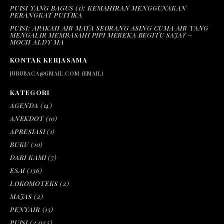
PUISI YANG BAGUS (1): KEMAHIRAN MENGGUNAKAN
PERANGKAT PUITIKA
PUISI: APAKAH AIR MATA SEORANG ASING CUMA AIR YANG
MENGALIR MEMBASAHI PIPI MEREKA BEGITU SAJA? –
MOCH ALDY MA
KONTAK KERJASAMA
JURUBACA@GMAIL.COM (EMAIL)
KATEGORI
AGENDA
(14)
ANEKDOT
(10)
APRESIASI
(1)
BUKU
(10)
DARI KAMI
(7)
ESAI
(136)
LOKOMOTEKS
(2)
MAJAS
(2)
PENYAIR
(13)
PUISI
(2,025)