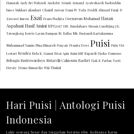
Hamzah
Andy Sri Wahyudi
Anekdot
Avianti Armand
Ayatrohaedi
Badruddin
Chairil Anwar
Doddi Ahmad Fauji
Emce
bukhari aljauhari
Dami N. Toda
D
Esai
Hasan
Goenawan Mohamad
Zawawi Imron
Frans Nadjira
Aspahani
Hasif Amini
HPI2017
HR. Bandaharo
Husain Landitjing
J.E.
Tatengkeng
Korrie Layun Rampan
M. Balfas
Mh. Rustandi Kartakusuma
Puisi
Muhammad Yamin
Nina Minareli
Penyair
Pranita Dewi
Putu Vivi
Rendra
Lestari
Rida K. Liamsi
Rivai Apin
Saini KM
Sapardi Djoko Damono
Sutardji Calzoum Bachri
Subagio Sastrowardoyo
Tjak S. Parlan
Toeti
Heraty
Trisno Sumardjo
Wiji Thukul
Hari Puisi | Antologi Puisi
Indonesia
Lahir seorang besar dan tenggelam beratus ribu. Keduanya harus