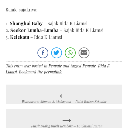
Sajak-sajaknya:
1.
Shanghai Baby
– Sajak Rida K Liamsi
2.
Seekor Lumba-Lumba
– Sajak Rida K Liamsi
3.
Kelekatu
– Rida K Liamsi
This entry was posted in
Penyair
and tagged
Penyair
,
Rida K.
Liamsi
. Bookmark the
permalink
.
←
Post
navigation
Wawancara: Maman S. Mahayana – Puisi Bukan Sekadar
→
Puisi: Dialog Bukit Kemboja – D. Zawawi Imron