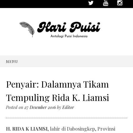
MENU
SKIP
TO
CONTENT
Penyair: Dalamnya Tikam
Tempuling Rida K. Liamsi
Posted on
27 Desember 2016
by
Editor
H. RIDA K LIAMSI
, lahir di Dabosingkep, Provinsi