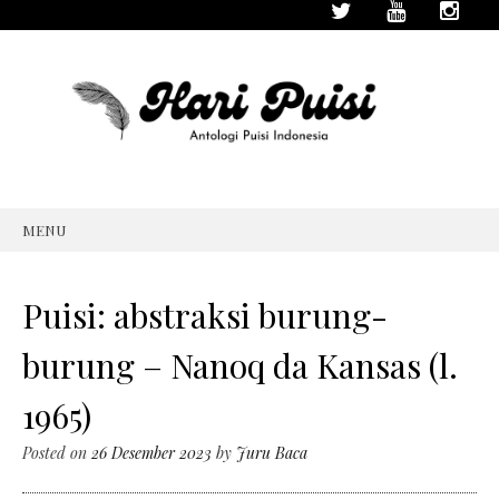
MENU
SKIP
TO
CONTENT
Puisi: abstraksi burung-
burung – Nanoq da Kansas (l.
1965)
Posted on
26 Desember 2023
by
Juru Baca