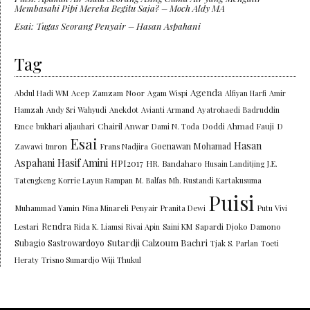
Membasahi Pipi Mereka Begitu Saja? – Moch Aldy MA
Esai: Tugas Seorang Penyair – Hasan Aspahani
Tag
Agenda
Abdul Hadi WM
Acep Zamzam Noor
Agam Wispi
Alfiyan Harfi
Amir
Hamzah
Andy Sri Wahyudi
Anekdot
Avianti Armand
Ayatrohaedi
Badruddin
Chairil Anwar
Doddi Ahmad Fauji
Emce
bukhari aljauhari
Dami N. Toda
D
Esai
Hasan
Goenawan Mohamad
Zawawi Imron
Frans Nadjira
Aspahani
Hasif Amini
HPI2017
HR. Bandaharo
Husain Landitjing
J.E.
Tatengkeng
Korrie Layun Rampan
M. Balfas
Mh. Rustandi Kartakusuma
Puisi
Muhammad Yamin
Nina Minareli
Penyair
Pranita Dewi
Putu Vivi
Rendra
Lestari
Rida K. Liamsi
Rivai Apin
Saini KM
Sapardi Djoko Damono
Sutardji Calzoum Bachri
Subagio Sastrowardoyo
Tjak S. Parlan
Toeti
Heraty
Trisno Sumardjo
Wiji Thukul