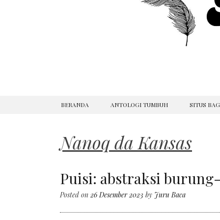
SKIP
BERANDA
ANTOLOGI TUMBUH
SITUS BA
TO
CONTENT
Nanoq da Kansas
Puisi: abstraksi burung
Posted on
26 Desember 2023
by
Juru Baca