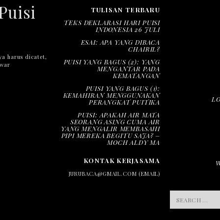
Puisi
TULISAN TERBARU
TEKS DEKLARASI HARI PUISI
INDONESIA 26 JULI
ESAI: APA YANG DIBACA
CHAIRIL?
ya harus dicatet,
PUISI YANG BAGUS (2): YANG
nwar
MENGANTAR PADA
KEMATANGAN
PUISI YANG BAGUS (1):
KEMAHIRAN MENGGUNAKAN
L
PERANGKAT PUITIKA
PUISI: APAKAH AIR MATA
SEORANG ASING CUMA AIR
YANG MENGALIR MEMBASAHI
PIPI MEREKA BEGITU SAJA? –
MOCH ALDY MA
KONTAK KERJASAMA
JURUBACA@GMAIL.COM (EMAIL)
SEARCH
FOR: