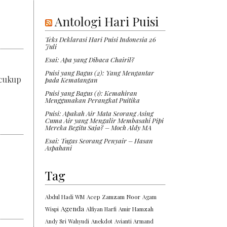
Antologi Hari Puisi
Teks Deklarasi Hari Puisi Indonesia 26
Juli
Esai: Apa yang Dibaca Chairil?
Puisi yang Bagus (2): Yang Mengantar
 cukup
pada Kematangan
Puisi yang Bagus (1): Kemahiran
Menggunakan Perangkat Puitika
Puisi: Apakah Air Mata Seorang Asing
Cuma Air yang Mengalir Membasahi Pipi
Mereka Begitu Saja? – Moch Aldy MA
Esai: Tugas Seorang Penyair – Hasan
Aspahani
Tag
Abdul Hadi WM
Acep Zamzam Noor
Agam
Agenda
Wispi
Alfiyan Harfi
Amir Hamzah
Andy Sri Wahyudi
Anekdot
Avianti Armand