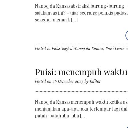
Nanoq da Kansasabstraksi burung-burung : 
sajakanvas ini? – ujar seorang pelukis pada
sekedar menarik […]
Posted in
Puisi
Tagged
Nanoq da Kansas
,
Puisi
Leave 
Puisi: menempuh waktu –
Posted on
26 Desember 2023
by
Editor
Nanoq da Kansasmenempuh waktu ketika usia
menjanjikan apa-apa: aku terlempar lagi da
patah-patahtiba-tiba […]