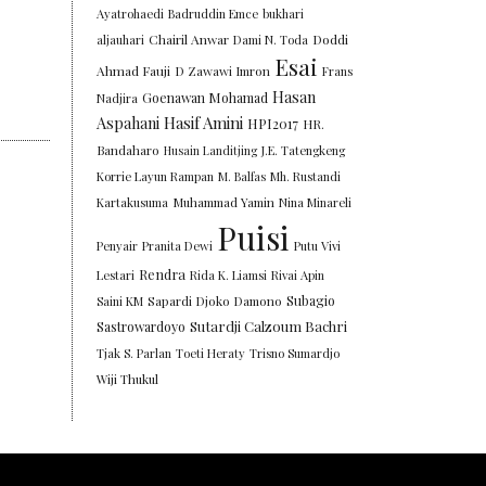
Ayatrohaedi
Badruddin Emce
bukhari
Chairil Anwar
Doddi
aljauhari
Dami N. Toda
Esai
Ahmad Fauji
D Zawawi Imron
Frans
Hasan
Goenawan Mohamad
Nadjira
Aspahani
Hasif Amini
HPI2017
HR.
Bandaharo
Husain Landitjing
J.E. Tatengkeng
Korrie Layun Rampan
M. Balfas
Mh. Rustandi
Kartakusuma
Muhammad Yamin
Nina Minareli
Puisi
Penyair
Pranita Dewi
Putu Vivi
Rendra
Lestari
Rida K. Liamsi
Rivai Apin
Subagio
Saini KM
Sapardi Djoko Damono
Sutardji Calzoum Bachri
Sastrowardoyo
Tjak S. Parlan
Toeti Heraty
Trisno Sumardjo
Wiji Thukul