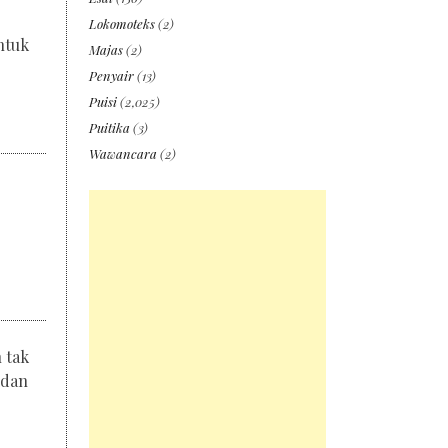
Lokomoteks
(2)
ntuk
Majas
(2)
Penyair
(13)
Puisi
(2,025)
Puitika
(3)
Wawancara
(2)
 tak
idan