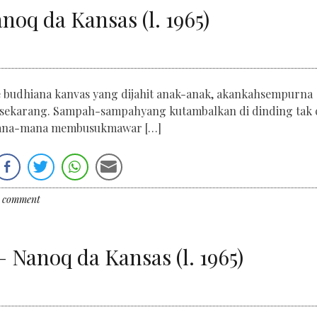
noq da Kansas (l. 1965)
e budhiana kanvas yang dijahit anak-anak, akankahsempurna
 sekarang. Sampah-sampahyang kutambalkan di dinding tak
mana-mana membusukmawar […]
a comment
 Nanoq da Kansas (l. 1965)