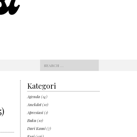
Search
for:
Kategori
Agenda
(14)
Anekdot
(10)
5)
Apresiasi
(1)
Buku
(10)
Dari Kami
(7)
Esai
(136)