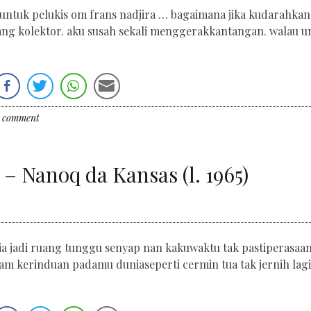
untuk pelukis om frans nadjira … bagaimana jika kudarahkan
sang kolektor. aku susah sekali menggerakkantangan. walau u
a comment
 Nanoq da Kansas (l. 1965)
 jadi ruang tunggu senyap nan kakuwaktu tak pastiperasaan
lam kerinduan padamu duniaseperti cermin tua tak jernih lag