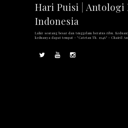
Hari Puisi | Antologi 
Indonesia
Lahir seorang besar dan tenggelam beratus ribu. Keduan
keduanya dapat tempat - "Catetan Th. 1946" - Chairil A