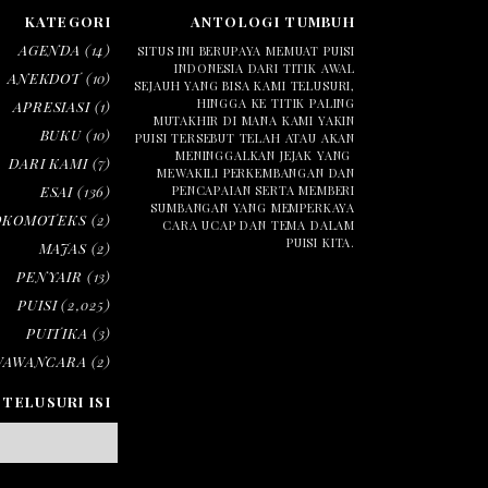
KATEGORI
ANTOLOGI TUMBUH
AGENDA
(14)
SITUS INI BERUPAYA MEMUAT PUISI
INDONESIA DARI TITIK AWAL
ANEKDOT
(10)
SEJAUH YANG BISA KAMI TELUSURI,
HINGGA KE TITIK PALING
APRESIASI
(1)
MUTAKHIR DI MANA KAMI YAKIN
BUKU
(10)
PUISI TERSEBUT TELAH ATAU AKAN
MENINGGALKAN JEJAK YANG
DARI KAMI
(7)
MEWAKILI PERKEMBANGAN DAN
ESAI
(136)
PENCAPAIAN SERTA MEMBERI
SUMBANGAN YANG MEMPERKAYA
OKOMOTEKS
(2)
CARA UCAP DAN TEMA DALAM
PUISI KITA.
MAJAS
(2)
PENYAIR
(13)
PUISI
(2,025)
PUITIKA
(3)
WAWANCARA
(2)
TELUSURI ISI