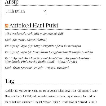
Arsip
Arsip
Antologi Hari Puisi
Teks Deklarasi Hari Puisi Indonesia 26 Juli
Esai: Apa yang Dibaca Chairil?
Puisi yang Bagus (2): Yang Mengantar pada Kematangan
Puisi yang Bagus (1): Kemahiran Menggunakan Perangkat Puitika
Puisi: Apakah Air Mata Seorang Asing Cuma Air yang Mengalir
Membasahi Pipi Mereka Begitu Saja? – Moch Aldy MA
Esai: Tugas Seorang Penyair – Hasan Aspahani
Tag
Agenda
Abdul Hadi WM
Acep Zamzam Noor
Agam Wispi
Alfiyan Harfi
Amir
Hamzah
Andy Sri Wahyudi
Anekdot
Avianti Armand
Ayatrohaedi
Badruddin
Chairil Anwar
Doddi Ahmad Fauji
Emce
bukhari aljauhari
Dami N. Toda
D