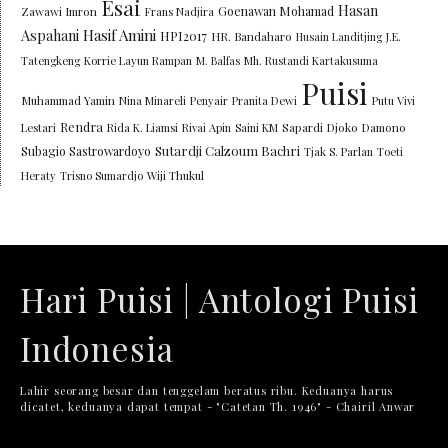
Esai
Hasan
Goenawan Mohamad
Zawawi Imron
Frans Nadjira
Aspahani
Hasif Amini
HPI2017
HR. Bandaharo
Husain Landitjing
J.E.
Tatengkeng
Korrie Layun Rampan
M. Balfas
Mh. Rustandi Kartakusuma
Puisi
Muhammad Yamin
Nina Minareli
Penyair
Pranita Dewi
Putu Vivi
Rendra
Lestari
Rida K. Liamsi
Rivai Apin
Saini KM
Sapardi Djoko Damono
Sutardji Calzoum Bachri
Subagio Sastrowardoyo
Tjak S. Parlan
Toeti
Heraty
Trisno Sumardjo
Wiji Thukul
Hari Puisi | Antologi Puisi
Indonesia
Lahir seorang besar dan tenggelam beratus ribu. Keduanya harus
dicatet, keduanya dapat tempat - "Catetan Th. 1946" - Chairil Anwar