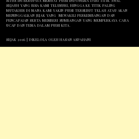
SITUS INI BERUPAYA MEMUAT PUISI INDONESIA DARI TITIK AWAL
SEJAUH YANG BISA KAMI TELUSURI, HINGGA KE TITIK PALING
MUTAKHIR DI MANA KAMI YAKIN PUISI TERSEBUT TELAH ATAU AKAN
MENINGGALKAN JEJAK YANG MEWAKILI PERKEMBANGAN DAN
PENCAPAIAN SERTA MEMBERI SUMBANGAN YANG MEMPERKAYA CARA
UCAP DAN TEMA DALAM PUISI KITA.
SEJAK 2016 | DIKELOLA OLEH HASAN ASPAHANI