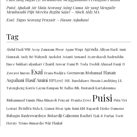
Puisi: Apakah Air Mata Seorang Asing Cuma Air yang Mengalir
Membasahi Pipi Mereka Begitu Saja? – Moch Aldy MA
Esai: Tugas Seorang Penyair – Hasan Aspahani
Tag
Agenda
Abdul Hadi WM
Acep Zamzam Noor
Agam Wispi
Alfiyan Harfi
Amir
Hamzah
Andy Sri Wahyudi
Anekdot
Avianti Armand
Ayatrohaedi
Badruddin
Chairil Anwar
Doddi Ahmad Fauji
Emce
bukhari aljauhari
Dami N. Toda
D
Esai
Hasan
Goenawan Mohamad
Zawawi Imron
Frans Nadjira
Aspahani
Hasif Amini
HPI2017
HR. Bandaharo
Husain Landitjing
J.E.
Tatengkeng
Korrie Layun Rampan
M. Balfas
Mh. Rustandi Kartakusuma
Puisi
Muhammad Yamin
Nina Minareli
Penyair
Pranita Dewi
Putu Vivi
Rendra
Lestari
Rida K. Liamsi
Rivai Apin
Saini KM
Sapardi Djoko Damono
Sutardji Calzoum Bachri
Subagio Sastrowardoyo
Tjak S. Parlan
Toeti
Heraty
Trisno Sumardjo
Wiji Thukul