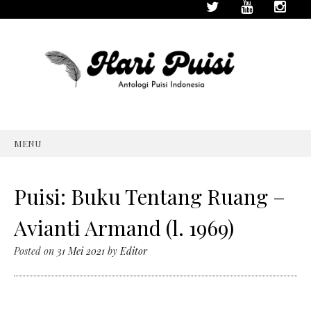
MENU
SKIP
TO
CONTENT
Puisi: Buku Tentang Ruang –
Avianti Armand (l. 1969)
Posted on
31 Mei 2021
by
Editor