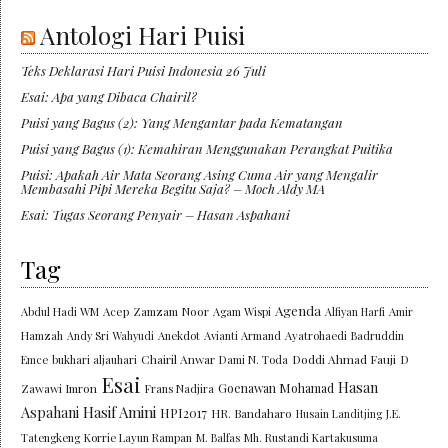
Antologi Hari Puisi
Teks Deklarasi Hari Puisi Indonesia 26 Juli
Esai: Apa yang Dibaca Chairil?
Puisi yang Bagus (2): Yang Mengantar pada Kematangan
Puisi yang Bagus (1): Kemahiran Menggunakan Perangkat Puitika
Puisi: Apakah Air Mata Seorang Asing Cuma Air yang Mengalir
Membasahi Pipi Mereka Begitu Saja? – Moch Aldy MA
Esai: Tugas Seorang Penyair – Hasan Aspahani
Tag
Agenda
Abdul Hadi WM
Acep Zamzam Noor
Agam Wispi
Alfiyan Harfi
Amir
Hamzah
Andy Sri Wahyudi
Anekdot
Avianti Armand
Ayatrohaedi
Badruddin
Chairil Anwar
Doddi Ahmad Fauji
Emce
bukhari aljauhari
Dami N. Toda
D
Esai
Hasan
Goenawan Mohamad
Zawawi Imron
Frans Nadjira
Aspahani
Hasif Amini
HPI2017
HR. Bandaharo
Husain Landitjing
J.E.
Tatengkeng
Korrie Layun Rampan
M. Balfas
Mh. Rustandi Kartakusuma