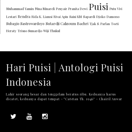
Puisi
Muhammad Yamin
Nina Minareli
Penyair
Pranita Dewi
Putu Vivi
Rendra
Lestari
Rida K. Liamsi
Rivai Apin
Saini KM
Sapardi Djoko Damono
Sutardji Calzoum Bachri
Subagio Sastrowardoyo
Tjak S. Parlan
Toeti
Heraty
Trisno Sumardjo
Wiji Thukul
Hari Puisi | Antologi Puisi
Indonesia
Lahir seorang besar dan tenggelam beratus ribu. Keduanya harus
dicatet, keduanya dapat tempat - "Catetan Th. 1946" - Chairil Anwar