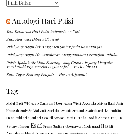
Arsip
Antologi Hari Puisi
Teks Deklarasi Hari Puisi Indonesia 26 Juli
Esai: Apa yang Dibaca Chairil?
Puisi yang Bagus (2): Yang Mengantar pada Kematangan
Puisi yang Bagus (1): Kemahiran Menggunakan Perangkat Puitika
Puisi: Apakah Air Mata Seorang Asing Cuma Air yang Mengalir
Membasahi Pipi Mereka Begitu Saja? – Moch Aldy MA
Esai: Tugas Seorang Penyair – Hasan Aspahani
Tag
Agenda
Abdul Hadi WM
Acep Zamzam Noor
Agam Wispi
Alfiyan Harfi
Amir
Hamzah
Andy Sri Wahyudi
Anekdot
Avianti Armand
Ayatrohaedi
Badruddin
Chairil Anwar
Doddi Ahmad Fauji
Emce
bukhari aljauhari
Dami N. Toda
D
Esai
Hasan
Goenawan Mohamad
Zawawi Imron
Frans Nadjira
Aspahani
Hasif Amini
HPI2017
HR. Bandaharo
Husain Landitjing
J.E.