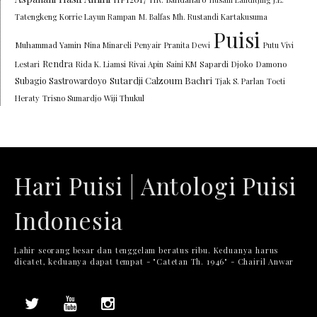
Tatengkeng
Korrie Layun Rampan
M. Balfas
Mh. Rustandi Kartakusuma
Puisi
Muhammad Yamin
Nina Minareli
Penyair
Pranita Dewi
Putu Vivi
Rendra
Lestari
Rida K. Liamsi
Rivai Apin
Saini KM
Sapardi Djoko Damono
Sutardji Calzoum Bachri
Subagio Sastrowardoyo
Tjak S. Parlan
Toeti
Heraty
Trisno Sumardjo
Wiji Thukul
Hari Puisi | Antologi Puisi
Indonesia
Lahir seorang besar dan tenggelam beratus ribu. Keduanya harus
dicatet, keduanya dapat tempat - "Catetan Th. 1946" - Chairil Anwar