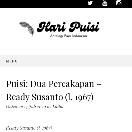
MENU
SKIP
TO
CONTENT
Puisi: Dua Percakapan –
Ready Susanto (l. 1967)
Posted on
15 Juli 2020
by
Editor
Ready Susanto (l. 1967)