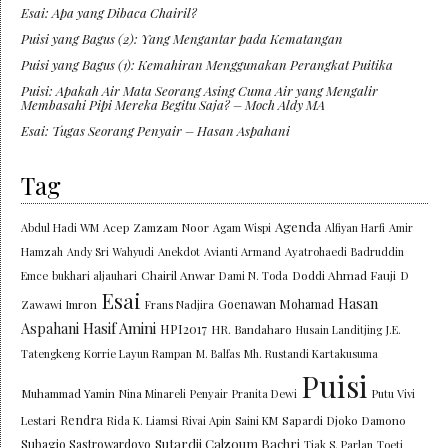
Esai: Apa yang Dibaca Chairil?
Puisi yang Bagus (2): Yang Mengantar pada Kematangan
Puisi yang Bagus (1): Kemahiran Menggunakan Perangkat Puitika
Puisi: Apakah Air Mata Seorang Asing Cuma Air yang Mengalir
Membasahi Pipi Mereka Begitu Saja? – Moch Aldy MA
Esai: Tugas Seorang Penyair – Hasan Aspahani
Tag
Agenda
Abdul Hadi WM
Acep Zamzam Noor
Agam Wispi
Alfiyan Harfi
Amir
Hamzah
Andy Sri Wahyudi
Anekdot
Avianti Armand
Ayatrohaedi
Badruddin
Chairil Anwar
Doddi Ahmad Fauji
Emce
bukhari aljauhari
Dami N. Toda
D
Esai
Hasan
Goenawan Mohamad
Zawawi Imron
Frans Nadjira
Aspahani
Hasif Amini
HPI2017
HR. Bandaharo
Husain Landitjing
J.E.
Tatengkeng
Korrie Layun Rampan
M. Balfas
Mh. Rustandi Kartakusuma
Puisi
Muhammad Yamin
Nina Minareli
Penyair
Pranita Dewi
Putu Vivi
Rendra
Lestari
Rida K. Liamsi
Rivai Apin
Saini KM
Sapardi Djoko Damono
Sutardji Calzoum Bachri
Subagio Sastrowardoyo
Tjak S. Parlan
Toeti