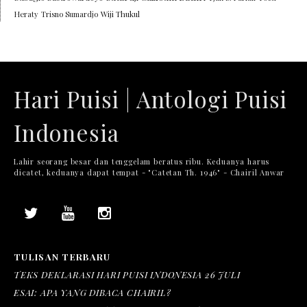
Heraty
Trisno Sumardjo
Wiji Thukul
Hari Puisi | Antologi Puisi
Indonesia
Lahir seorang besar dan tenggelam beratus ribu. Keduanya harus
dicatet, keduanya dapat tempat - "Catetan Th. 1946" - Chairil Anwar
TULISAN TERBARU
TEKS DEKLARASI HARI PUISI INDONESIA 26 JULI
ESAI: APA YANG DIBACA CHAIRIL?