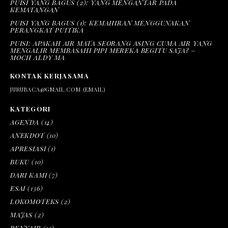
PUISI YANG BAGUS (2): YANG MENGANTAR PADA
KEMATANGAN
PUISI YANG BAGUS (1): KEMAHIRAN MENGGUNAKAN
PERANGKAT PUITIKA
PUISI: APAKAH AIR MATA SEORANG ASING CUMA AIR YANG
MENGALIR MEMBASAHI PIPI MEREKA BEGITU SAJA? –
MOCH ALDY MA
KONTAK KERJASAMA
JURUBACA@GMAIL.COM (EMAIL)
KATEGORI
AGENDA
(14)
ANEKDOT
(10)
APRESIASI
(1)
BUKU
(10)
DARI KAMI
(7)
ESAI
(136)
LOKOMOTEKS
(2)
MAJAS
(2)
PENYAIR
(13)