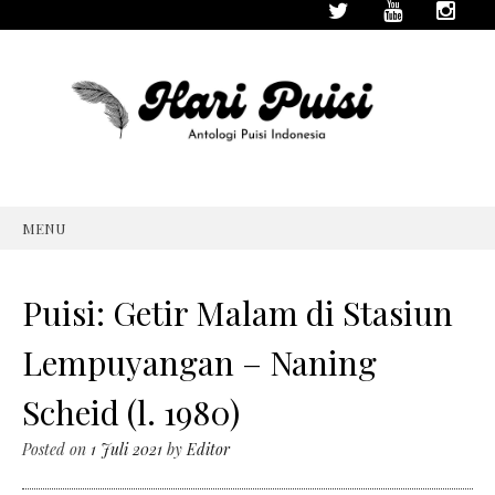
MENU
SKIP
TO
CONTENT
Puisi: Getir Malam di Stasiun
Lempuyangan – Naning
Scheid (l. 1980)
Posted on
1 Juli 2021
by
Editor