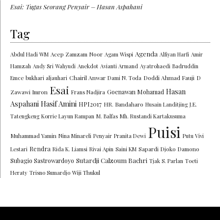
Esai: Tugas Seorang Penyair – Hasan Aspahani
Tag
Agenda
Abdul Hadi WM
Acep Zamzam Noor
Agam Wispi
Alfiyan Harfi
Amir
Hamzah
Andy Sri Wahyudi
Anekdot
Avianti Armand
Ayatrohaedi
Badruddin
Chairil Anwar
Doddi Ahmad Fauji
Emce
bukhari aljauhari
Dami N. Toda
D
Esai
Hasan
Goenawan Mohamad
Zawawi Imron
Frans Nadjira
Aspahani
Hasif Amini
HPI2017
HR. Bandaharo
Husain Landitjing
J.E.
Tatengkeng
Korrie Layun Rampan
M. Balfas
Mh. Rustandi Kartakusuma
Puisi
Muhammad Yamin
Nina Minareli
Penyair
Pranita Dewi
Putu Vivi
Rendra
Lestari
Rida K. Liamsi
Rivai Apin
Saini KM
Sapardi Djoko Damono
Sutardji Calzoum Bachri
Subagio Sastrowardoyo
Tjak S. Parlan
Toeti
Heraty
Trisno Sumardjo
Wiji Thukul