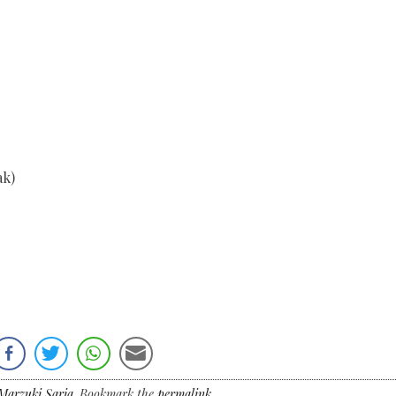
ak)
 Marzuki Saria
. Bookmark the
permalink
.