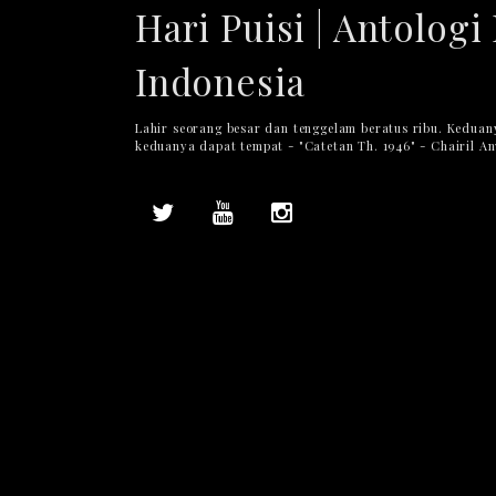
Hari Puisi | Antologi 
Indonesia
Lahir seorang besar dan tenggelam beratus ribu. Keduan
keduanya dapat tempat - "Catetan Th. 1946" - Chairil A