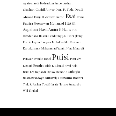
Ayatrohaedi
Badruddin Emce
bukhari
Chairil Anwar
Doddi
aljauhari
Dami N. Toda
Esai
Ahmad Fauji
D Zawawi Imron
Frans
Hasan
Goenawan Mohamad
Nadjira
Aspahani
Hasif Amini
HPI2017
HR.
Bandaharo
Husain Landitjing
J.E. Tatengkeng
Korrie Layun Rampan
M. Balfas
Mh. Rustandi
Kartakusuma
Muhammad Yamin
Nina Minareli
Puisi
Penyair
Pranita Dewi
Putu Vivi
Rendra
Lestari
Rida K. Liamsi
Rivai Apin
Subagio
Saini KM
Sapardi Djoko Damono
Sutardji Calzoum Bachri
Sastrowardoyo
Tjak S. Parlan
Toeti Heraty
Trisno Sumardjo
Wiji Thukul