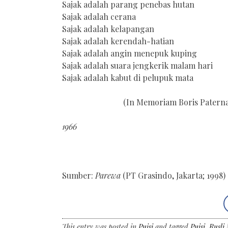
Sajak adalah parang penebas hutan
Sajak adalah cerana
Sajak adalah kelapangan
Sajak adalah kerendah-hatian
Sajak adalah angin menepuk kuping
Sajak adalah suara jengkerik malam hari
Sajak adalah kabut di pelupuk mata
(In Memoriam Boris Patern
1966
Sumber:
Parewa
(PT Grasindo, Jakarta; 1998)
This entry was posted in
Puisi
and tagged
Puisi
,
Rusli