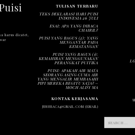
Puisi
TULISAN TERBARU
TEKS DEKLARASI HARI PUISI
INDONESIA 26 JULI
ESAI: APA YANG DIBACA
CHAIRIL?
ya harus dicatet,
PUISI YANG BAGUS (2): YANG
nwar
MENGANTAR PADA
KEMATANGAN
PUISI YANG BAGUS (1):
KEMAHIRAN MENGGUNAKAN
L
PERANGKAT PUITIKA
PUISI: APAKAH AIR MATA
SEORANG ASING CUMA AIR
YANG MENGALIR MEMBASAHI
PIPI MEREKA BEGITU SAJA? –
MOCH ALDY MA
KONTAK KERJASAMA
JURUBACA@GMAIL.COM (EMAIL)
SEARCH
FOR: