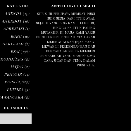
KATEGORI
ANTOLOGI TUMBUH
AGENDA
(14)
SITUS INI BERUPAYA MEMUAT PUISI
INDONESIA DARI TITIK AWAL
ANEKDOT
(10)
SEJAUH YANG BISA KAMI TELUSURI,
HINGGA KE TITIK PALING
APRESIASI
(1)
MUTAKHIR DI MANA KAMI YAKIN
BUKU
(10)
PUISI TERSEBUT TELAH ATAU AKAN
MENINGGALKAN JEJAK YANG
DARI KAMI
(7)
MEWAKILI PERKEMBANGAN DAN
ESAI
(136)
PENCAPAIAN SERTA MEMBERI
SUMBANGAN YANG MEMPERKAYA
OKOMOTEKS
(2)
CARA UCAP DAN TEMA DALAM
PUISI KITA.
MAJAS
(2)
PENYAIR
(13)
PUISI
(2,025)
PUITIKA
(3)
WAWANCARA
(2)
TELUSURI ISI