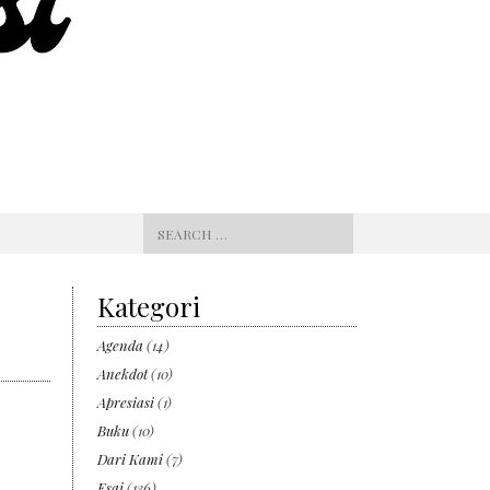
Search
for:
Kategori
Agenda
(14)
Anekdot
(10)
Apresiasi
(1)
Buku
(10)
Dari Kami
(7)
Esai
(136)