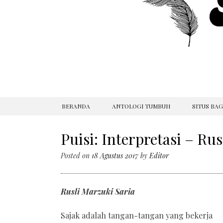
SKIP
BERANDA
ANTOLOGI TUMBUH
SITUS BA
TO
CONTENT
Puisi: Interpretasi – Ru
Posted on
18 Agustus 2017
by
Editor
Rusli Marzuki Saria
Sajak adalah tangan-tangan yang bekerja