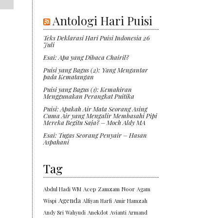
Antologi Hari Puisi
Teks Deklarasi Hari Puisi Indonesia 26
Juli
Esai: Apa yang Dibaca Chairil?
Puisi yang Bagus (2): Yang Mengantar
pada Kematangan
Puisi yang Bagus (1): Kemahiran
Menggunakan Perangkat Puitika
Puisi: Apakah Air Mata Seorang Asing
Cuma Air yang Mengalir Membasahi Pipi
Mereka Begitu Saja? – Moch Aldy MA
Esai: Tugas Seorang Penyair – Hasan
Aspahani
Tag
Abdul Hadi WM
Acep Zamzam Noor
Agam
Agenda
Wispi
Alfiyan Harfi
Amir Hamzah
Andy Sri Wahyudi
Anekdot
Avianti Armand