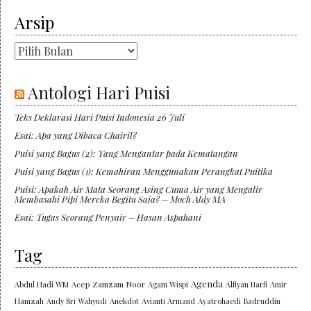
Arsip
Arsip
Antologi Hari Puisi
Teks Deklarasi Hari Puisi Indonesia 26 Juli
Esai: Apa yang Dibaca Chairil?
Puisi yang Bagus (2): Yang Mengantar pada Kematangan
Puisi yang Bagus (1): Kemahiran Menggunakan Perangkat Puitika
Puisi: Apakah Air Mata Seorang Asing Cuma Air yang Mengalir
Membasahi Pipi Mereka Begitu Saja? – Moch Aldy MA
Esai: Tugas Seorang Penyair – Hasan Aspahani
Tag
Agenda
Abdul Hadi WM
Acep Zamzam Noor
Agam Wispi
Alfiyan Harfi
Amir
Hamzah
Andy Sri Wahyudi
Anekdot
Avianti Armand
Ayatrohaedi
Badruddin