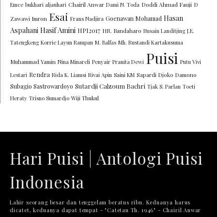
Chairil Anwar
Doddi Ahmad Fauji
Emce
bukhari aljauhari
Dami N. Toda
D
Esai
Hasan
Goenawan Mohamad
Zawawi Imron
Frans Nadjira
Aspahani
Hasif Amini
HPI2017
HR. Bandaharo
Husain Landitjing
J.E.
Tatengkeng
Korrie Layun Rampan
M. Balfas
Mh. Rustandi Kartakusuma
Puisi
Muhammad Yamin
Nina Minareli
Penyair
Pranita Dewi
Putu Vivi
Rendra
Lestari
Rida K. Liamsi
Rivai Apin
Saini KM
Sapardi Djoko Damono
Sutardji Calzoum Bachri
Subagio Sastrowardoyo
Tjak S. Parlan
Toeti
Heraty
Trisno Sumardjo
Wiji Thukul
Hari Puisi | Antologi Puisi
Indonesia
Lahir seorang besar dan tenggelam beratus ribu. Keduanya harus
dicatet, keduanya dapat tempat - "Catetan Th. 1946" - Chairil Anwar