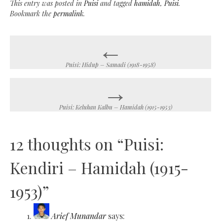
This entry was posted in
Puisi
and tagged
hamidah
,
Puisi
.
Bookmark the
permalink
.
←
Post
navigation
Puisi: Hidup – Samadi (1918-1958)
→
Puisi: Keluhan Kalbu – Hamidah (1915-1953)
12 thoughts on “
Puisi:
Kendiri – Hamidah (1915-
1953)
”
Arief Munandar
says: