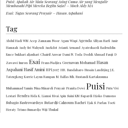
Puisi: Apakah Air Mata Seorang Asing Cuma Air yang Mengalir
Membasahi Pipi Mereka Begitu Saja? – Moch Aldy MA
Esai: Tugas Seorang Penyair – Hasan Aspahani
Tag
Agenda
Abdul Hadi WM
Acep Zamzam Noor
Agam Wispi
Alfiyan Harfi
Amir
Hamzah
Andy Sri Wahyudi
Anekdot
Avianti Armand
Ayatrohaedi
Badruddin
Chairil Anwar
Doddi Ahmad Fauji
Emce
bukhari aljauhari
Dami N. Toda
D
Esai
Hasan
Goenawan Mohamad
Zawawi Imron
Frans Nadjira
Aspahani
Hasif Amini
HPI2017
HR. Bandaharo
Husain Landitjing
J.E.
Tatengkeng
Korrie Layun Rampan
M. Balfas
Mh. Rustandi Kartakusuma
Puisi
Muhammad Yamin
Nina Minareli
Penyair
Pranita Dewi
Putu Vivi
Rendra
Lestari
Rida K. Liamsi
Rivai Apin
Saini KM
Sapardi Djoko Damono
Sutardji Calzoum Bachri
Subagio Sastrowardoyo
Tjak S. Parlan
Toeti
Heraty
Trisno Sumardjo
Wiji Thukul