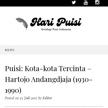
MENU
SKIP
TO
CONTENT
Puisi: Kota-kota Tercinta –
Hartojo Andangdjaja (1930-
1990)
Posted on
25 Juli 2017
by
Editor