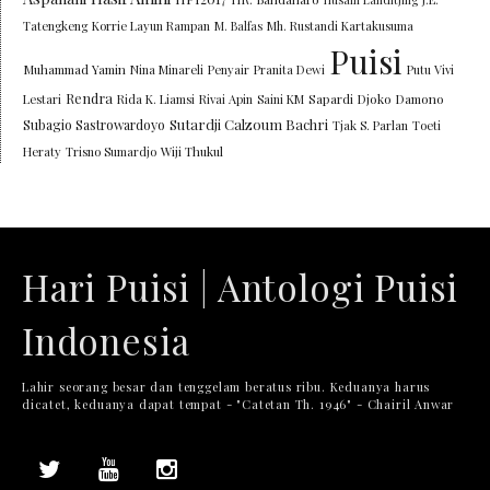
Tatengkeng
Korrie Layun Rampan
M. Balfas
Mh. Rustandi Kartakusuma
Puisi
Muhammad Yamin
Nina Minareli
Penyair
Pranita Dewi
Putu Vivi
Rendra
Lestari
Rida K. Liamsi
Rivai Apin
Saini KM
Sapardi Djoko Damono
Sutardji Calzoum Bachri
Subagio Sastrowardoyo
Tjak S. Parlan
Toeti
Heraty
Trisno Sumardjo
Wiji Thukul
Hari Puisi | Antologi Puisi
Indonesia
Lahir seorang besar dan tenggelam beratus ribu. Keduanya harus
dicatet, keduanya dapat tempat - "Catetan Th. 1946" - Chairil Anwar