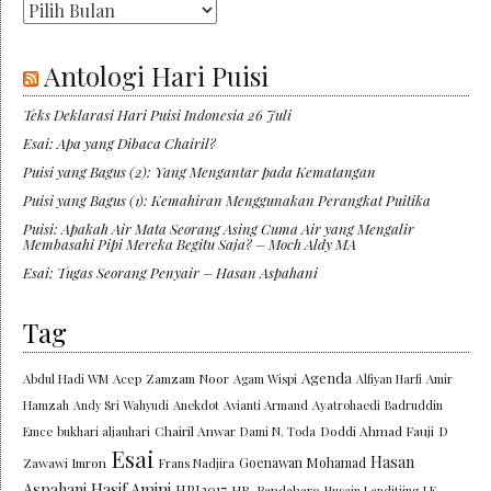
Arsip
Antologi Hari Puisi
Teks Deklarasi Hari Puisi Indonesia 26 Juli
Esai: Apa yang Dibaca Chairil?
Puisi yang Bagus (2): Yang Mengantar pada Kematangan
Puisi yang Bagus (1): Kemahiran Menggunakan Perangkat Puitika
Puisi: Apakah Air Mata Seorang Asing Cuma Air yang Mengalir
Membasahi Pipi Mereka Begitu Saja? – Moch Aldy MA
Esai: Tugas Seorang Penyair – Hasan Aspahani
Tag
Agenda
Abdul Hadi WM
Acep Zamzam Noor
Agam Wispi
Alfiyan Harfi
Amir
Hamzah
Andy Sri Wahyudi
Anekdot
Avianti Armand
Ayatrohaedi
Badruddin
Chairil Anwar
Doddi Ahmad Fauji
Emce
bukhari aljauhari
Dami N. Toda
D
Esai
Hasan
Goenawan Mohamad
Zawawi Imron
Frans Nadjira
Aspahani
Hasif Amini
HPI2017
HR. Bandaharo
Husain Landitjing
J.E.