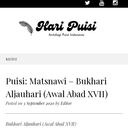
MENU
SKIP
TO
CONTENT
Puisi: Matsnawi – Bukhari
Aljauhari (Awal Abad XVII)
Posted on
3 September 2020
by
Editor
Bukhari Aljauhari (Awal Abad XVII)