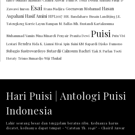
Emce
bukhari aljauhari
Dami N. Toda
D
Esai
Hasan
Goenawan Mohamad
Zawawi Imron
Frans Nadjira
Aspahani
Hasif Amini
HPI2017
HR. Bandaharo
Husain Landitjing
J.E.
Tatengkeng
Korrie Layun Rampan
M. Balfas
Mh. Rustandi Kartakusuma
Puisi
Muhammad Yamin
Nina Minareli
Penyair
Pranita Dewi
Putu Vivi
Rendra
Lestari
Rida K. Liamsi
Rivai Apin
Saini KM
Sapardi Djoko Damono
Sutardji Calzoum Bachri
Subagio Sastrowardoyo
Tjak S. Parlan
Toeti
Heraty
Trisno Sumardjo
Wiji Thukul
Hari Puisi | Antologi Puisi
Indonesia
Lahir seorang besar dan tenggelam beratus ribu. Keduanya harus
dicatet, keduanya dapat tempat - "Catetan Th. 1946" - Chairil Anwar