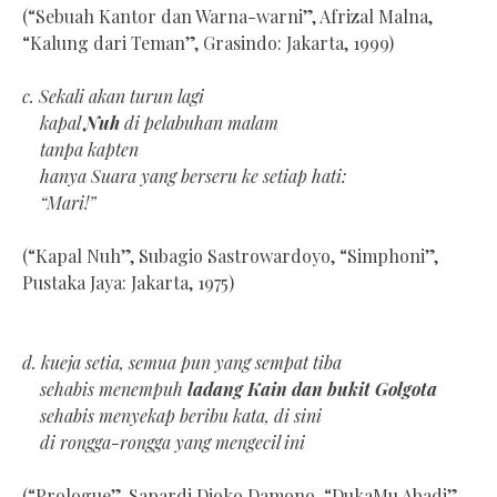
(“Sebuah Kantor dan Warna-warni”, Afrizal Malna,
“Kalung dari Teman”, Grasindo: Jakarta, 1999)
c. Sekali akan turun lagi
kapal
Nuh
di pelabuhan malam
tanpa kapten
hanya Suara yang berseru ke setiap hati:
“Mari!”
(“Kapal Nuh”, Subagio Sastrowardoyo, “Simphoni”,
Pustaka Jaya: Jakarta, 1975)
d. kueja setia, semua pun yang sempat tiba
sehabis menempuh
ladang Kain dan bukit Golgota
sehabis menyekap beribu kata, di sini
di rongga-rongga yang mengecil ini
(“Prologue”, Sapardi Djoko Damono, “DukaMu Abadi”,