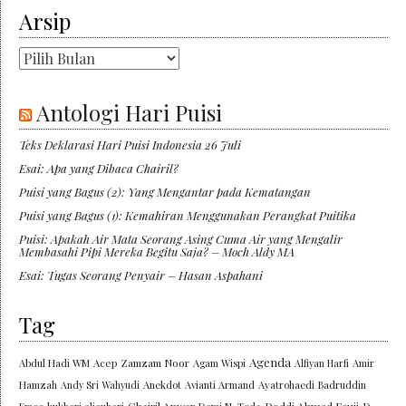
Arsip
Arsip
Antologi Hari Puisi
Teks Deklarasi Hari Puisi Indonesia 26 Juli
Esai: Apa yang Dibaca Chairil?
Puisi yang Bagus (2): Yang Mengantar pada Kematangan
Puisi yang Bagus (1): Kemahiran Menggunakan Perangkat Puitika
Puisi: Apakah Air Mata Seorang Asing Cuma Air yang Mengalir
Membasahi Pipi Mereka Begitu Saja? – Moch Aldy MA
Esai: Tugas Seorang Penyair – Hasan Aspahani
Tag
Agenda
Abdul Hadi WM
Acep Zamzam Noor
Agam Wispi
Alfiyan Harfi
Amir
Hamzah
Andy Sri Wahyudi
Anekdot
Avianti Armand
Ayatrohaedi
Badruddin
Chairil Anwar
Doddi Ahmad Fauji