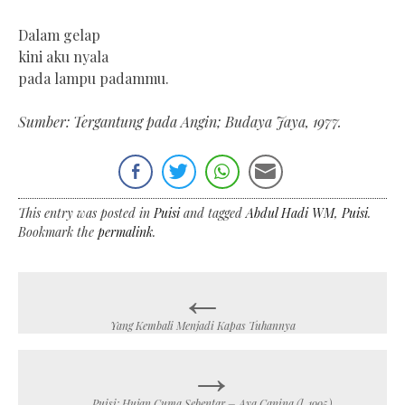
Dalam gelap
kini aku nyala
pada lampu padammu.
Sumber: Tergantung pada Angin; Budaya Jaya, 1977.
This entry was posted in
Puisi
and tagged
Abdul Hadi WM
,
Puisi
.
Bookmark the
permalink
.
←
Post
navigation
Yang Kembali Menjadi Kapas Tuhannya
→
Puisi: Hujan Cuma Sebentar – Aya Canina (l. 1995)