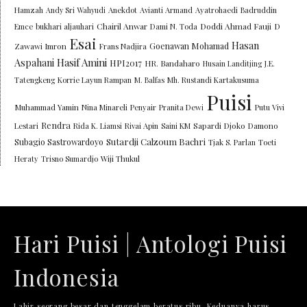
Hamzah
Andy Sri Wahyudi
Anekdot
Avianti Armand
Ayatrohaedi
Badruddin
Chairil Anwar
Doddi Ahmad Fauji
Emce
bukhari aljauhari
Dami N. Toda
D
Esai
Hasan
Goenawan Mohamad
Zawawi Imron
Frans Nadjira
Aspahani
Hasif Amini
HPI2017
HR. Bandaharo
Husain Landitjing
J.E.
Tatengkeng
Korrie Layun Rampan
M. Balfas
Mh. Rustandi Kartakusuma
Puisi
Muhammad Yamin
Nina Minareli
Penyair
Pranita Dewi
Putu Vivi
Rendra
Lestari
Rida K. Liamsi
Rivai Apin
Saini KM
Sapardi Djoko Damono
Sutardji Calzoum Bachri
Subagio Sastrowardoyo
Tjak S. Parlan
Toeti
Heraty
Trisno Sumardjo
Wiji Thukul
Hari Puisi | Antologi Puisi
Indonesia
Lahir seorang besar dan tenggelam beratus ribu. Keduanya harus