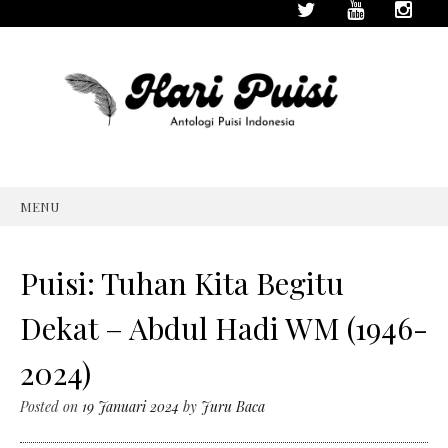
MENU
SKIP
TO
CONTENT
Puisi: Tuhan Kita Begitu
Dekat – Abdul Hadi WM (1946-
2024)
Posted on
19 Januari 2024
by
Juru Baca