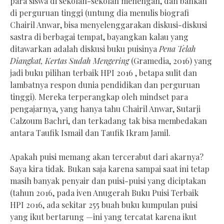
para siswa di sekolah-sekolah menengah, dan bahkan
di perguruan tinggi (untung dia menulis biografi
Chairil Anwar, bisa menyelenggarakan diskusi-diskusi
sastra di berbagai tempat, bayangkan kalau yang
ditawarkan adalah diskusi buku puisinya
Pena Telah
Diangkat, Kertas Sudah Mengering
(Gramedia, 2016) yang
jadi buku pilihan terbaik HPI 2016 , betapa sulit dan
lambatnya respon dunia pendidikan dan perguruan
tinggi). Mereka terperangkap oleh mindset para
pengajarnya, yang hanya tahu Chairil Anwar, Sutarji
Calzoum Bachri, dan terkadang tak bisa membedakan
antara Taufik Ismail dan Taufik Ikram Jamil.
Apakah puisi memang akan tercerabut dari akarnya?
Saya kira tidak. Bukan saja karena sampai saat ini tetap
masih banyak penyair dan puisi-puisi yang diciptakan
(tahun 2016, pada iven Anugerah Buku Puisi Terbaik
HPI 2016, ada sekitar 255 buah buku kumpulan puisi
yang ikut bertarung —ini yang tercatat karena ikut