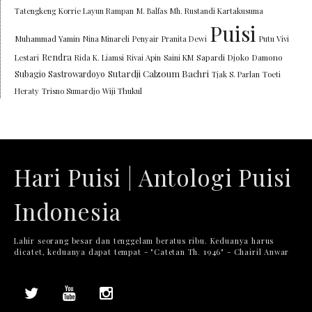
Tatengkeng
Korrie Layun Rampan
M. Balfas
Mh. Rustandi Kartakusuma
Puisi
Muhammad Yamin
Nina Minareli
Penyair
Pranita Dewi
Putu Vivi
Rendra
Lestari
Rida K. Liamsi
Rivai Apin
Saini KM
Sapardi Djoko Damono
Sutardji Calzoum Bachri
Subagio Sastrowardoyo
Tjak S. Parlan
Toeti
Heraty
Trisno Sumardjo
Wiji Thukul
Hari Puisi | Antologi Puisi
Indonesia
Lahir seorang besar dan tenggelam beratus ribu. Keduanya harus
dicatet, keduanya dapat tempat - "Catetan Th. 1946" - Chairil Anwar