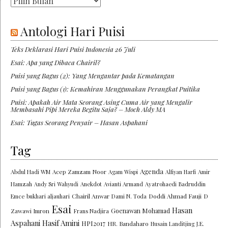
Antologi Hari Puisi
Teks Deklarasi Hari Puisi Indonesia 26 Juli
Esai: Apa yang Dibaca Chairil?
Puisi yang Bagus (2): Yang Mengantar pada Kematangan
Puisi yang Bagus (1): Kemahiran Menggunakan Perangkat Puitika
Puisi: Apakah Air Mata Seorang Asing Cuma Air yang Mengalir
Membasahi Pipi Mereka Begitu Saja? – Moch Aldy MA
Esai: Tugas Seorang Penyair – Hasan Aspahani
Tag
Agenda
Abdul Hadi WM
Acep Zamzam Noor
Agam Wispi
Alfiyan Harfi
Amir
Hamzah
Andy Sri Wahyudi
Anekdot
Avianti Armand
Ayatrohaedi
Badruddin
Chairil Anwar
Doddi Ahmad Fauji
Emce
bukhari aljauhari
Dami N. Toda
D
Esai
Hasan
Goenawan Mohamad
Zawawi Imron
Frans Nadjira
Aspahani
Hasif Amini
HPI2017
HR. Bandaharo
Husain Landitjing
J.E.