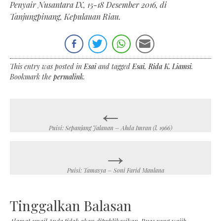
Penyair Nusantara IX, 15-18 Desember 2016, di
Tanjungpinang, Kepulauan Riau.
This entry was posted in
Esai
and tagged
Esai
,
Rida K. Liamsi
.
Bookmark the
permalink
.
←
Post
navigation
Puisi: Sepanjang Jalanan – Ahda Imran (l. 1966)
→
Puisi: Tamasya – Soni Farid Maulana
Tinggalkan Balasan
Alamat email Anda tidak akan dipublikasikan.
Ruas yang wajib