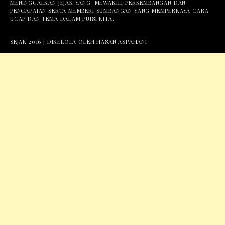
MENINGGALKAN JEJAK YANG MEWAKILI PERKEMBANGAN DAN
PENCAPAIAN SERTA MEMBERI SUMBANGAN YANG MEMPERKAYA CARA
UCAP DAN TEMA DALAM PUISI KITA.
SEJAK 2016 | DIKELOLA OLEH HASAN ASPAHANI