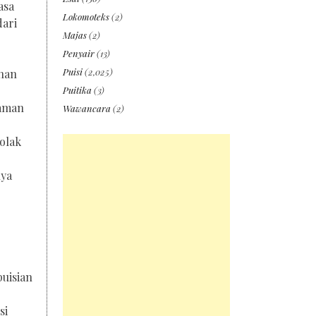
asa
Lokomoteks
(2)
dari
Majas
(2)
Penyair
(13)
Puisi
(2,025)
ahan
Puitika
(3)
haman
Wawancara
(2)
olak
nya
uisian
si