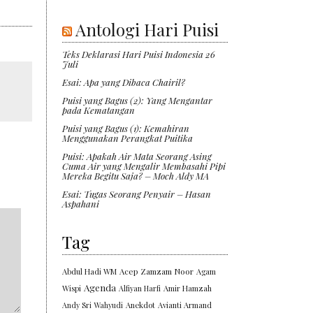
Antologi Hari Puisi
Teks Deklarasi Hari Puisi Indonesia 26
Juli
Esai: Apa yang Dibaca Chairil?
Puisi yang Bagus (2): Yang Mengantar
pada Kematangan
Puisi yang Bagus (1): Kemahiran
Menggunakan Perangkat Puitika
Puisi: Apakah Air Mata Seorang Asing
Cuma Air yang Mengalir Membasahi Pipi
Mereka Begitu Saja? – Moch Aldy MA
Esai: Tugas Seorang Penyair – Hasan
Aspahani
Tag
Abdul Hadi WM
Acep Zamzam Noor
Agam
Agenda
Wispi
Alfiyan Harfi
Amir Hamzah
Andy Sri Wahyudi
Anekdot
Avianti Armand