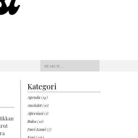
Search
for:
Kategori
Agenda
(14)
Anekdot
(10)
Apresiasi
(1)
tikkan
Buku
(10)
urut
Dari Kami
(7)
ra
Esai
(136)