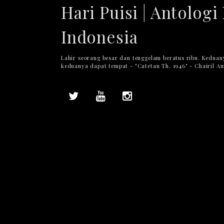
Hari Puisi | Antologi 
Indonesia
Lahir seorang besar dan tenggelam beratus ribu. Keduan
keduanya dapat tempat - "Catetan Th. 1946" - Chairil A