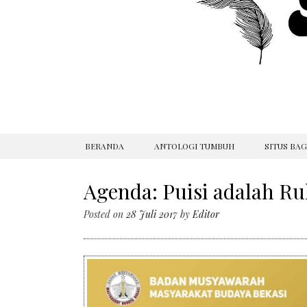
SKIP
BERANDA
ANTOLOGI TUMBUH
SITUS BA
TO
CONTENT
Agenda: Puisi adalah R
Posted on
28 Juli 2017
by
Editor