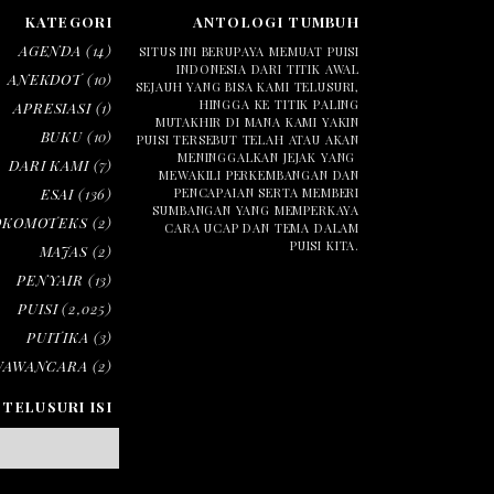
KATEGORI
ANTOLOGI TUMBUH
AGENDA
(14)
SITUS INI BERUPAYA MEMUAT PUISI
INDONESIA DARI TITIK AWAL
ANEKDOT
(10)
SEJAUH YANG BISA KAMI TELUSURI,
HINGGA KE TITIK PALING
APRESIASI
(1)
MUTAKHIR DI MANA KAMI YAKIN
BUKU
(10)
PUISI TERSEBUT TELAH ATAU AKAN
MENINGGALKAN JEJAK YANG
DARI KAMI
(7)
MEWAKILI PERKEMBANGAN DAN
ESAI
(136)
PENCAPAIAN SERTA MEMBERI
SUMBANGAN YANG MEMPERKAYA
OKOMOTEKS
(2)
CARA UCAP DAN TEMA DALAM
PUISI KITA.
MAJAS
(2)
PENYAIR
(13)
PUISI
(2,025)
PUITIKA
(3)
WAWANCARA
(2)
TELUSURI ISI