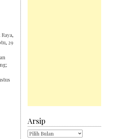
t Raya,
tu, 29
uan
ang;
ustus
Arsip
Arsip