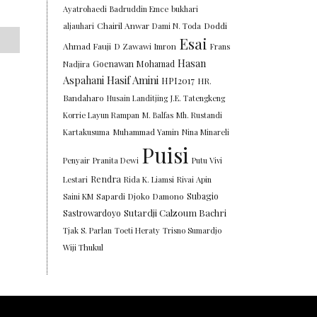
Ayatrohaedi
Badruddin Emce
bukhari
Chairil Anwar
Doddi
aljauhari
Dami N. Toda
Esai
Ahmad Fauji
D Zawawi Imron
Frans
Hasan
Goenawan Mohamad
Nadjira
Aspahani
Hasif Amini
HPI2017
HR.
Bandaharo
Husain Landitjing
J.E. Tatengkeng
Korrie Layun Rampan
M. Balfas
Mh. Rustandi
Kartakusuma
Muhammad Yamin
Nina Minareli
Puisi
Penyair
Pranita Dewi
Putu Vivi
Rendra
Lestari
Rida K. Liamsi
Rivai Apin
Subagio
Saini KM
Sapardi Djoko Damono
Sutardji Calzoum Bachri
Sastrowardoyo
Tjak S. Parlan
Toeti Heraty
Trisno Sumardjo
Wiji Thukul