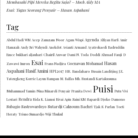
Membasahi Pipi Mereka Begitu Saja? – Moch Aldy MA
Esai: Tugas Seorang Penyair – Hasan Aspahani
Tag
Agenda
Abdul Hadi WM
Acep Zamzam Noor
Agam Wispi
Alfiyan Harfi
Amir
Hamzah
Andy Sri Wahyudi
Anekdot
Avianti Armand
Ayatrohaedi
Badruddin
Chairil Anwar
Doddi Ahmad Fauji
Emce
bukhari aljauhari
Dami N. Toda
D
Esai
Hasan
Goenawan Mohamad
Zawawi Imron
Frans Nadjira
Aspahani
Hasif Amini
HPI2017
HR. Bandaharo
Husain Landitjing
J.E.
Tatengkeng
Korrie Layun Rampan
M. Balfas
Mh. Rustandi Kartakusuma
Puisi
Muhammad Yamin
Nina Minareli
Penyair
Pranita Dewi
Putu Vivi
Rendra
Lestari
Rida K. Liamsi
Rivai Apin
Saini KM
Sapardi Djoko Damono
Sutardji Calzoum Bachri
Subagio Sastrowardoyo
Tjak S. Parlan
Toeti
Heraty
Trisno Sumardjo
Wiji Thukul