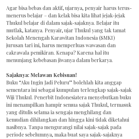
Agar bisa bebas dan aktif, ujarnya, penyair harus terus-
menerus belajar – dan kelak bisa kita lihat jejak-jejak
Thukul belajar di dalam sajak-sajaknya. Belajar itu
mutlak, katanya. Penyair, ujar Thukul yang tak tamat
Sekolah Menengah Karawitan Indonesia (SMKI)
jurusan tari ini, harus memperluas wawasan dan
cakrawala pemikiran. Kenapa? Karena hal itu
menunjang kebebasan jiwanya dalam berkarya.
Sajaknya: Melawan Kebisuan!
Buku “Aku Ingin Jadi Peluru” bolehlah kita anggap
sementara ini sebagai kumpulan terlengkap sajak-sajak
Wiji Thukul. Penerbit Indonesiatera menyebutkan buku
ini menampilkan hampir semua sajak Thukul, termasuk
yang ditulis selama ia sengaja menghilang dan
kemudian dihilangkan dan hingga kini tidak diketahui
nasibnya. Tanpa mengurangi nilai sajak-sajak pada
periode sebelumnya, maka buat saya sajak-sajaknya