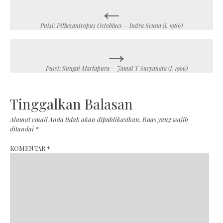
←
Post
navigation
Puisi: Pithecantropus Octoblues – Indra Senna (l. 1986)
→
Puisi: Sungai Martapura – Jamal T Suryanata (l. 1966)
Tinggalkan Balasan
Alamat email Anda tidak akan dipublikasikan.
Ruas yang wajib
ditandai
*
KOMENTAR
*