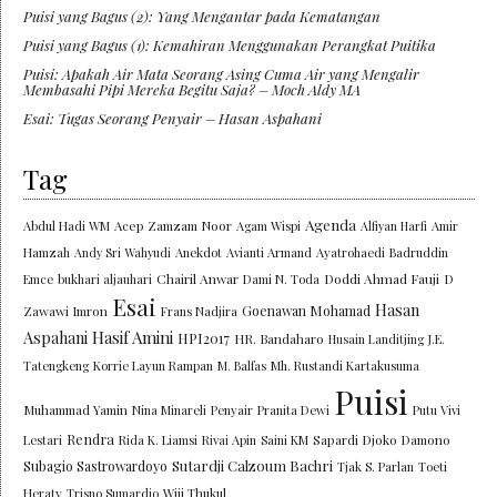
Puisi yang Bagus (2): Yang Mengantar pada Kematangan
Puisi yang Bagus (1): Kemahiran Menggunakan Perangkat Puitika
Puisi: Apakah Air Mata Seorang Asing Cuma Air yang Mengalir
Membasahi Pipi Mereka Begitu Saja? – Moch Aldy MA
Esai: Tugas Seorang Penyair – Hasan Aspahani
Tag
Agenda
Abdul Hadi WM
Acep Zamzam Noor
Agam Wispi
Alfiyan Harfi
Amir
Hamzah
Andy Sri Wahyudi
Anekdot
Avianti Armand
Ayatrohaedi
Badruddin
Chairil Anwar
Doddi Ahmad Fauji
Emce
bukhari aljauhari
Dami N. Toda
D
Esai
Hasan
Goenawan Mohamad
Zawawi Imron
Frans Nadjira
Aspahani
Hasif Amini
HPI2017
HR. Bandaharo
Husain Landitjing
J.E.
Tatengkeng
Korrie Layun Rampan
M. Balfas
Mh. Rustandi Kartakusuma
Puisi
Muhammad Yamin
Nina Minareli
Penyair
Pranita Dewi
Putu Vivi
Rendra
Lestari
Rida K. Liamsi
Rivai Apin
Saini KM
Sapardi Djoko Damono
Sutardji Calzoum Bachri
Subagio Sastrowardoyo
Tjak S. Parlan
Toeti
Heraty
Trisno Sumardjo
Wiji Thukul