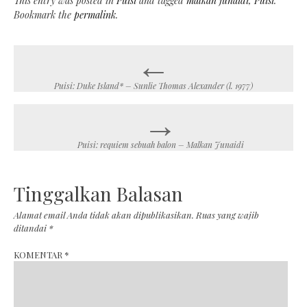
This entry was posted in
Puisi
and tagged
malkan junaidi
,
Puisi
.
Bookmark the
permalink
.
←
Post
navigation
Puisi: Duke Island* – Sunlie Thomas Alexander (l. 1977)
→
Puisi: requiem sebuah balon – Malkan Junaidi
Tinggalkan Balasan
Alamat email Anda tidak akan dipublikasikan.
Ruas yang wajib
ditandai
*
KOMENTAR
*