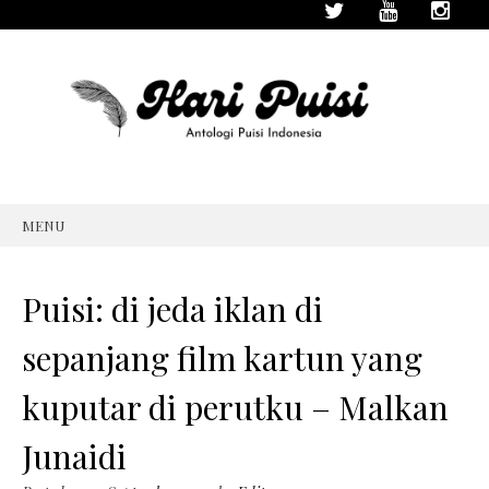
MENU
SKIP
TO
CONTENT
Puisi: di jeda iklan di
sepanjang film kartun yang
kuputar di perutku – Malkan
Junaidi