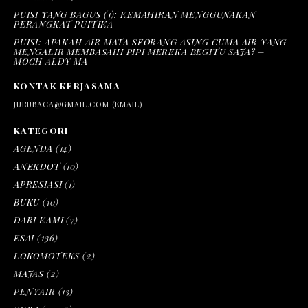
PUISI YANG BAGUS (1): KEMAHIRAN MENGGUNAKAN
PERANGKAT PUITIKA
PUISI: APAKAH AIR MATA SEORANG ASING CUMA AIR YANG
MENGALIR MEMBASAHI PIPI MEREKA BEGITU SAJA? –
MOCH ALDY MA
KONTAK KERJASAMA
JURUBACA@GMAIL.COM (EMAIL)
KATEGORI
AGENDA
(14)
ANEKDOT
(10)
APRESIASI
(1)
BUKU
(10)
DARI KAMI
(7)
ESAI
(136)
LOKOMOTEKS
(2)
MAJAS
(2)
PENYAIR
(13)