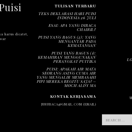
Puisi
TULISAN TERBARU
TEKS DEKLARASI HARI PUISI
INDONESIA 26 JULI
ESAI: APA YANG DIBACA
CHAIRIL?
ya harus dicatet,
PUISI YANG BAGUS (2): YANG
nwar
MENGANTAR PADA
KEMATANGAN
PUISI YANG BAGUS (1):
KEMAHIRAN MENGGUNAKAN
L
PERANGKAT PUITIKA
PUISI: APAKAH AIR MATA
SEORANG ASING CUMA AIR
YANG MENGALIR MEMBASAHI
PIPI MEREKA BEGITU SAJA? –
MOCH ALDY MA
KONTAK KERJASAMA
JURUBACA@GMAIL.COM (EMAIL)
SEARCH
FOR: