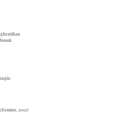
nghentikan
mbusuk
 Angin
 (Kompas, 2002)