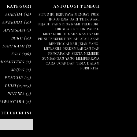
KATEGORI
ANTOLOGI TUMBUH
AGENDA
(14)
SITUS INI BERUPAYA MEMUAT PUISI
INDONESIA DARI TITIK AWAL
ANEKDOT
(10)
SEJAUH YANG BISA KAMI TELUSURI,
HINGGA KE TITIK PALING
APRESIASI
(1)
MUTAKHIR DI MANA KAMI YAKIN
BUKU
(10)
PUISI TERSEBUT TELAH ATAU AKAN
MENINGGALKAN JEJAK YANG
DARI KAMI
(7)
MEWAKILI PERKEMBANGAN DAN
ESAI
(136)
PENCAPAIAN SERTA MEMBERI
SUMBANGAN YANG MEMPERKAYA
OKOMOTEKS
(2)
CARA UCAP DAN TEMA DALAM
PUISI KITA.
MAJAS
(2)
PENYAIR
(13)
PUISI
(2,025)
PUITIKA
(3)
WAWANCARA
(2)
TELUSURI ISI