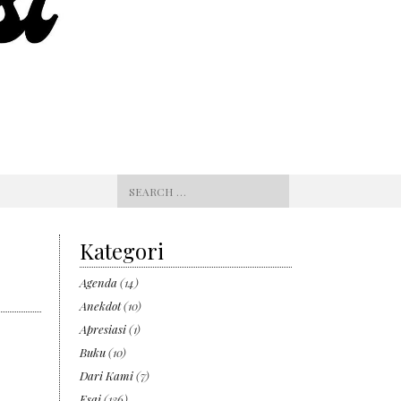
Search
for:
Kategori
Agenda
(14)
Anekdot
(10)
Apresiasi
(1)
Buku
(10)
Dari Kami
(7)
Esai
(136)