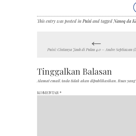
This entry was posted in
Puisi
and tagged
Nanoq da K
←
Post
Puisi: Cintanya Jauh di Pulau 4.0 – Andre Septiawan (l.
navigation
Tinggalkan Balasan
Alamat email Anda tidak akan dipublikasikan.
Ruas yang
KOMENTAR
*