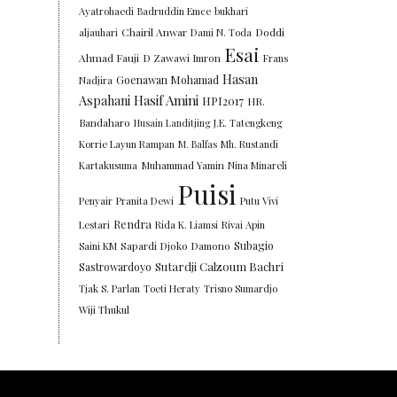
Ayatrohaedi
Badruddin Emce
bukhari
Chairil Anwar
Doddi
aljauhari
Dami N. Toda
Esai
Ahmad Fauji
D Zawawi Imron
Frans
Hasan
Goenawan Mohamad
Nadjira
Aspahani
Hasif Amini
HPI2017
HR.
Bandaharo
Husain Landitjing
J.E. Tatengkeng
Korrie Layun Rampan
M. Balfas
Mh. Rustandi
Kartakusuma
Muhammad Yamin
Nina Minareli
Puisi
Penyair
Pranita Dewi
Putu Vivi
Rendra
Lestari
Rida K. Liamsi
Rivai Apin
Subagio
Saini KM
Sapardi Djoko Damono
Sutardji Calzoum Bachri
Sastrowardoyo
Tjak S. Parlan
Toeti Heraty
Trisno Sumardjo
Wiji Thukul