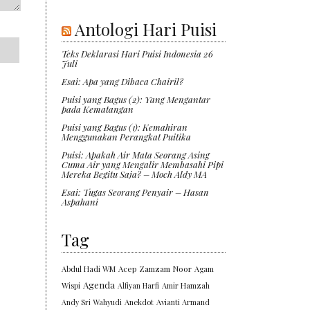
Antologi Hari Puisi
Teks Deklarasi Hari Puisi Indonesia 26
Juli
Esai: Apa yang Dibaca Chairil?
Puisi yang Bagus (2): Yang Mengantar
pada Kematangan
Puisi yang Bagus (1): Kemahiran
Menggunakan Perangkat Puitika
Puisi: Apakah Air Mata Seorang Asing
Cuma Air yang Mengalir Membasahi Pipi
Mereka Begitu Saja? – Moch Aldy MA
Esai: Tugas Seorang Penyair – Hasan
Aspahani
Tag
Abdul Hadi WM
Acep Zamzam Noor
Agam
Agenda
Wispi
Alfiyan Harfi
Amir Hamzah
Andy Sri Wahyudi
Anekdot
Avianti Armand