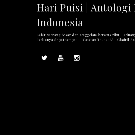
Hari Puisi | Antologi 
Indonesia
Lahir seorang besar dan tenggelam beratus ribu. Keduan
keduanya dapat tempat - "Catetan Th. 1946" - Chairil A