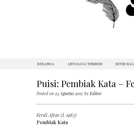
SKIP
BERANDA
ANTOLOGI TUMBUH
SITUS BA
TO
CONTENT
Puisi: Pembiak Kata – Fer
Posted on
25 Agustus 2017
by
Editor
Ferdi Afrar (l. 1983)
Pembiak Kata