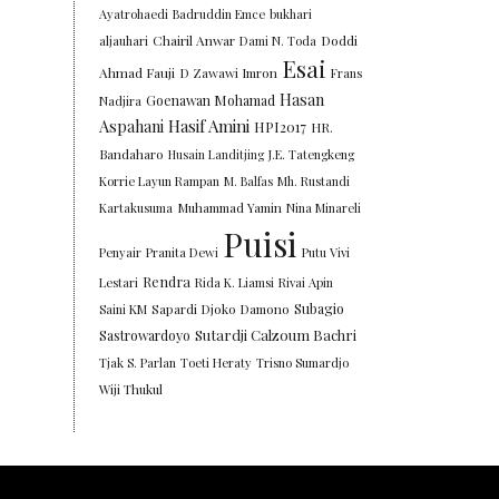
Ayatrohaedi
Badruddin Emce
bukhari
Chairil Anwar
Doddi
aljauhari
Dami N. Toda
Esai
Ahmad Fauji
D Zawawi Imron
Frans
Hasan
Goenawan Mohamad
Nadjira
Aspahani
Hasif Amini
HPI2017
HR.
Bandaharo
Husain Landitjing
J.E. Tatengkeng
Korrie Layun Rampan
M. Balfas
Mh. Rustandi
Kartakusuma
Muhammad Yamin
Nina Minareli
Puisi
Penyair
Pranita Dewi
Putu Vivi
Rendra
Lestari
Rida K. Liamsi
Rivai Apin
Subagio
Saini KM
Sapardi Djoko Damono
Sutardji Calzoum Bachri
Sastrowardoyo
Tjak S. Parlan
Toeti Heraty
Trisno Sumardjo
Wiji Thukul