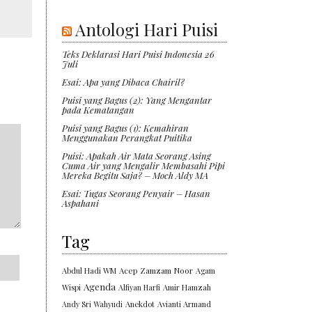
Antologi Hari Puisi
Teks Deklarasi Hari Puisi Indonesia 26
Juli
Esai: Apa yang Dibaca Chairil?
Puisi yang Bagus (2): Yang Mengantar
pada Kematangan
Puisi yang Bagus (1): Kemahiran
Menggunakan Perangkat Puitika
Puisi: Apakah Air Mata Seorang Asing
Cuma Air yang Mengalir Membasahi Pipi
Mereka Begitu Saja? – Moch Aldy MA
Esai: Tugas Seorang Penyair – Hasan
Aspahani
Tag
Abdul Hadi WM
Acep Zamzam Noor
Agam
Agenda
Wispi
Alfiyan Harfi
Amir Hamzah
Andy Sri Wahyudi
Anekdot
Avianti Armand