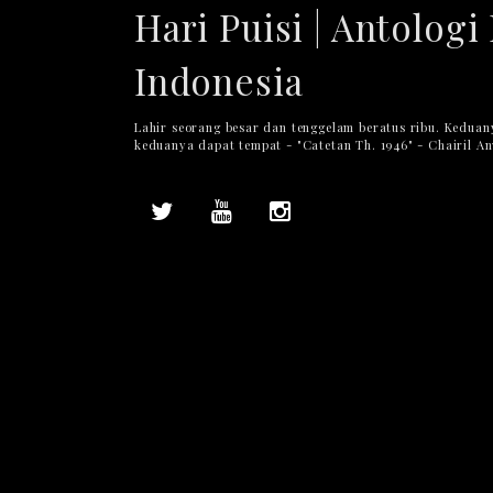
Hari Puisi | Antologi 
Indonesia
Lahir seorang besar dan tenggelam beratus ribu. Keduan
keduanya dapat tempat - "Catetan Th. 1946" - Chairil A