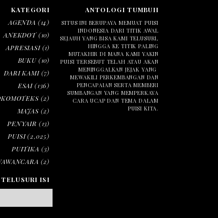
KATEGORI
ANTOLOGI TUMBUH
AGENDA
(14)
SITUS INI BERUPAYA MEMUAT PUISI
INDONESIA DARI TITIK AWAL
ANEKDOT
(10)
SEJAUH YANG BISA KAMI TELUSURI,
HINGGA KE TITIK PALING
APRESIASI
(1)
MUTAKHIR DI MANA KAMI YAKIN
BUKU
(10)
PUISI TERSEBUT TELAH ATAU AKAN
MENINGGALKAN JEJAK YANG
DARI KAMI
(7)
MEWAKILI PERKEMBANGAN DAN
ESAI
(136)
PENCAPAIAN SERTA MEMBERI
SUMBANGAN YANG MEMPERKAYA
OKOMOTEKS
(2)
CARA UCAP DAN TEMA DALAM
PUISI KITA.
MAJAS
(2)
PENYAIR
(13)
PUISI
(2,025)
PUITIKA
(3)
WAWANCARA
(2)
TELUSURI ISI