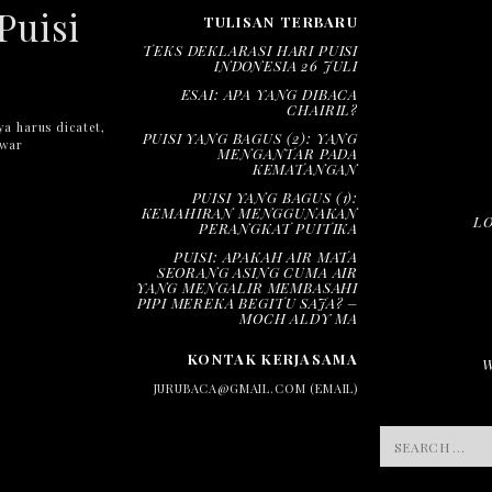
Puisi
TULISAN TERBARU
TEKS DEKLARASI HARI PUISI
INDONESIA 26 JULI
ESAI: APA YANG DIBACA
CHAIRIL?
ya harus dicatet,
PUISI YANG BAGUS (2): YANG
nwar
MENGANTAR PADA
KEMATANGAN
PUISI YANG BAGUS (1):
KEMAHIRAN MENGGUNAKAN
L
PERANGKAT PUITIKA
PUISI: APAKAH AIR MATA
SEORANG ASING CUMA AIR
YANG MENGALIR MEMBASAHI
PIPI MEREKA BEGITU SAJA? –
MOCH ALDY MA
KONTAK KERJASAMA
JURUBACA@GMAIL.COM (EMAIL)
SEARCH
FOR: