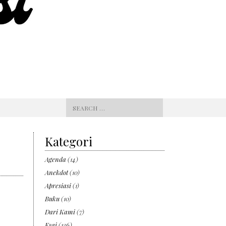
Search
for:
Kategori
Agenda
(14)
Anekdot
(10)
Apresiasi
(1)
Buku
(10)
Dari Kami
(7)
Esai
(136)