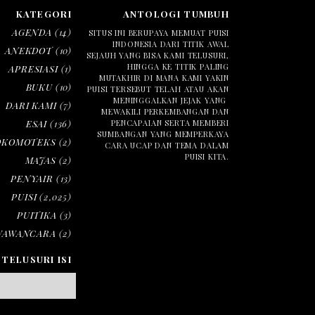
KATEGORI
ANTOLOGI TUMBUH
AGENDA
(14)
SITUS INI BERUPAYA MEMUAT PUISI
INDONESIA DARI TITIK AWAL
ANEKDOT
(10)
SEJAUH YANG BISA KAMI TELUSURI,
HINGGA KE TITIK PALING
APRESIASI
(1)
MUTAKHIR DI MANA KAMI YAKIN
BUKU
(10)
PUISI TERSEBUT TELAH ATAU AKAN
MENINGGALKAN JEJAK YANG
DARI KAMI
(7)
MEWAKILI PERKEMBANGAN DAN
ESAI
(136)
PENCAPAIAN SERTA MEMBERI
SUMBANGAN YANG MEMPERKAYA
OKOMOTEKS
(2)
CARA UCAP DAN TEMA DALAM
PUISI KITA.
MAJAS
(2)
PENYAIR
(13)
PUISI
(2,025)
PUITIKA
(3)
WAWANCARA
(2)
TELUSURI ISI