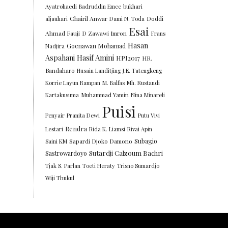
Ayatrohaedi
Badruddin Emce
bukhari
Chairil Anwar
Doddi
aljauhari
Dami N. Toda
Esai
Ahmad Fauji
D Zawawi Imron
Frans
Hasan
Goenawan Mohamad
Nadjira
Aspahani
Hasif Amini
HPI2017
HR.
Bandaharo
Husain Landitjing
J.E. Tatengkeng
Korrie Layun Rampan
M. Balfas
Mh. Rustandi
Kartakusuma
Muhammad Yamin
Nina Minareli
Puisi
Penyair
Pranita Dewi
Putu Vivi
Rendra
Lestari
Rida K. Liamsi
Rivai Apin
Subagio
Saini KM
Sapardi Djoko Damono
Sutardji Calzoum Bachri
Sastrowardoyo
Tjak S. Parlan
Toeti Heraty
Trisno Sumardjo
Wiji Thukul