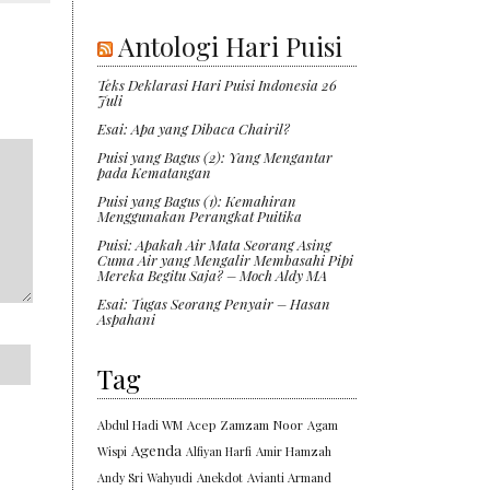
Antologi Hari Puisi
Teks Deklarasi Hari Puisi Indonesia 26
Juli
Esai: Apa yang Dibaca Chairil?
Puisi yang Bagus (2): Yang Mengantar
pada Kematangan
Puisi yang Bagus (1): Kemahiran
Menggunakan Perangkat Puitika
Puisi: Apakah Air Mata Seorang Asing
Cuma Air yang Mengalir Membasahi Pipi
Mereka Begitu Saja? – Moch Aldy MA
Esai: Tugas Seorang Penyair – Hasan
Aspahani
Tag
Abdul Hadi WM
Acep Zamzam Noor
Agam
Agenda
Wispi
Alfiyan Harfi
Amir Hamzah
Andy Sri Wahyudi
Anekdot
Avianti Armand