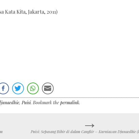
a Kata Kita, Jakarta, 2011)
djunaedhie
,
Puisi
. Bookmark the
permalink
.
→
am
Puisi: Sepasang Bibir di dalam Cangkir – Kurniawan Djunaedhie (l.