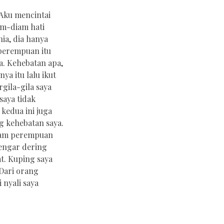
Aku mencintai
am-diam hati
ia, dia hanya
 perempuan itu
. Kehebatan apa,
a itu lalu ikut
gila-gila saya
saya tidak
kedua ini juga
 kehebatan saya.
enam perempuan
dengar dering
t. Kuping saya
 Dari orang
 nyali saya