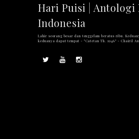
Hari Puisi | Antologi 
Indonesia
Lahir seorang besar dan tenggelam beratus ribu. Keduan
keduanya dapat tempat - "Catetan Th. 1946" - Chairil A