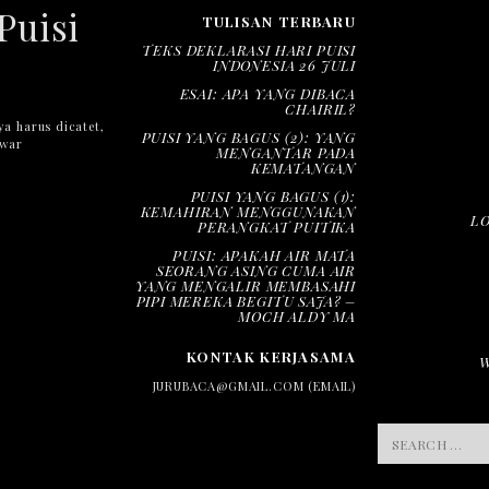
Puisi
TULISAN TERBARU
TEKS DEKLARASI HARI PUISI
INDONESIA 26 JULI
ESAI: APA YANG DIBACA
CHAIRIL?
ya harus dicatet,
PUISI YANG BAGUS (2): YANG
nwar
MENGANTAR PADA
KEMATANGAN
PUISI YANG BAGUS (1):
KEMAHIRAN MENGGUNAKAN
L
PERANGKAT PUITIKA
PUISI: APAKAH AIR MATA
SEORANG ASING CUMA AIR
YANG MENGALIR MEMBASAHI
PIPI MEREKA BEGITU SAJA? –
MOCH ALDY MA
KONTAK KERJASAMA
JURUBACA@GMAIL.COM (EMAIL)
SEARCH
FOR: