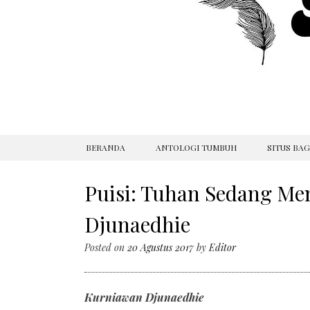
SKIP
BERANDA
ANTOLOGI TUMBUH
SITUS BA
TO
CONTENT
Puisi: Tuhan Sedang Me
Djunaedhie
Posted on
20 Agustus 2017
by
Editor
Kurniawan Djunaedhie