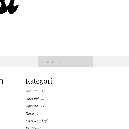
Search
for:
n
Kategori
Agenda
(14)
Anekdot
(10)
Apresiasi
(1)
Buku
(10)
Dari Kami
(7)
Esai
(136)