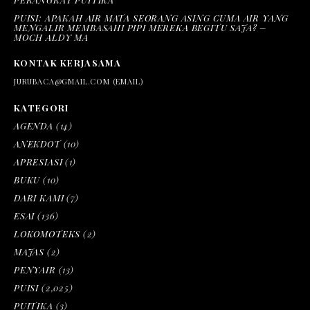
PUISI: APAKAH AIR MATA SEORANG ASING CUMA AIR YANG
MENGALIR MEMBASAHI PIPI MEREKA BEGITU SAJA? –
MOCH ALDY MA
KONTAK KERJASAMA
JURUBACA@GMAIL.COM (EMAIL)
KATEGORI
AGENDA
(14)
ANEKDOT
(10)
APRESIASI
(1)
BUKU
(10)
DARI KAMI
(7)
ESAI
(136)
LOKOMOTEKS
(2)
MAJAS
(2)
PENYAIR
(13)
PUISI
(2,025)
PUITIKA
(3)