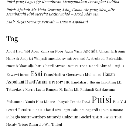
Puisi yang Bagus (1): Kemahiran Menggunakan Perangkat Puitika
Puisi: Apakah Air Mata Seorang Asing Cuma Air yang Mengalir
Membasahi Pipi Mereka Begitu Saja? – Moch Aldy MA
Esai: Tugas Seorang Penyair – Hasan Aspahani
Tag
Agenda
Abdul Hadi WM
Acep Zamzam Noor
Agam Wispi
Alfiyan Harfi
Amir
Hamzah
Andy Sri Wahyudi
Anekdot
Avianti Armand
Ayatrohaedi
Badruddin
Chairil Anwar
Doddi Ahmad Fauji
Emce
bukhari aljauhari
Dami N. Toda
D
Esai
Hasan
Goenawan Mohamad
Zawawi Imron
Frans Nadjira
Aspahani
Hasif Amini
HPI2017
HR. Bandaharo
Husain Landitjing
J.E.
Tatengkeng
Korrie Layun Rampan
M. Balfas
Mh. Rustandi Kartakusuma
Puisi
Muhammad Yamin
Nina Minareli
Penyair
Pranita Dewi
Putu Vivi
Rendra
Lestari
Rida K. Liamsi
Rivai Apin
Saini KM
Sapardi Djoko Damono
Sutardji Calzoum Bachri
Subagio Sastrowardoyo
Tjak S. Parlan
Toeti
Heraty
Trisno Sumardjo
Wiji Thukul