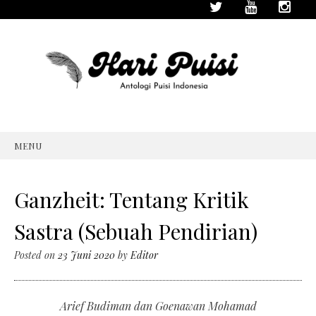
MENU
SKIP
TO
CONTENT
Ganzheit: Tentang Kritik
Sastra (Sebuah Pendirian)
Posted on
23 Juni 2020
by
Editor
Arief Budiman dan Goenawan Mohamad