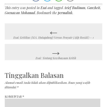
This entry was posted in
Esai
and tagged
Arief Budiman
,
Ganzheit
,
Goenawan Mohamad
. Bookmark the
permalink
.
←
Post
navigation
Esai: Kritikus (M.S. Hutagalung) Versus Penyair (Ajip Rosidi) – 1
→
Esai: Tentang Kewibawaan Kritik
Tinggalkan Balasan
Alamat email Anda tidak akan dipublikasikan.
Ruas yang wajib
ditandai
*
KOMENTAR
*