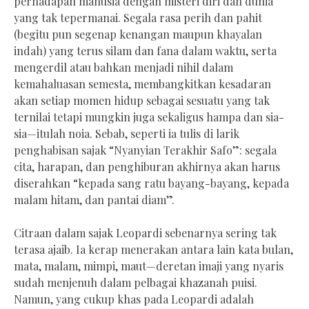
perhadapan manusia dengan misteri diri dan dunia
yang tak tepermanai. Segala rasa perih dan pahit
(begitu pun segenap kenangan maupun khayalan
indah) yang terus silam dan fana dalam waktu, serta
mengerdil atau bahkan menjadi nihil dalam
kemahaluasan semesta, membangkitkan kesadaran
akan setiap momen hidup sebagai sesuatu yang tak
ternilai tetapi mungkin juga sekaligus hampa dan sia-
sia—itulah noia. Sebab, seperti ia tulis di larik
penghabisan sajak “Nyanyian Terakhir Safo”: segala
cita, harapan, dan penghiburan akhirnya akan harus
diserahkan “kepada sang ratu bayang-bayang, kepada
malam hitam, dan pantai diam”.
Citraan dalam sajak Leopardi sebenarnya sering tak
terasa ajaib. Ia kerap menerakan antara lain kata bulan,
mata, malam, mimpi, maut—deretan imaji yang nyaris
sudah menjenuh dalam pelbagai khazanah puisi.
Namun, yang cukup khas pada Leopardi adalah