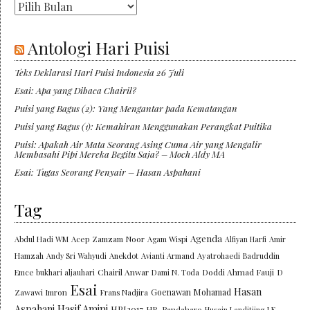
Arsip
Antologi Hari Puisi
Teks Deklarasi Hari Puisi Indonesia 26 Juli
Esai: Apa yang Dibaca Chairil?
Puisi yang Bagus (2): Yang Mengantar pada Kematangan
Puisi yang Bagus (1): Kemahiran Menggunakan Perangkat Puitika
Puisi: Apakah Air Mata Seorang Asing Cuma Air yang Mengalir
Membasahi Pipi Mereka Begitu Saja? – Moch Aldy MA
Esai: Tugas Seorang Penyair – Hasan Aspahani
Tag
Agenda
Abdul Hadi WM
Acep Zamzam Noor
Agam Wispi
Alfiyan Harfi
Amir
Hamzah
Andy Sri Wahyudi
Anekdot
Avianti Armand
Ayatrohaedi
Badruddin
Chairil Anwar
Doddi Ahmad Fauji
Emce
bukhari aljauhari
Dami N. Toda
D
Esai
Hasan
Goenawan Mohamad
Zawawi Imron
Frans Nadjira
Aspahani
Hasif Amini
HPI2017
HR. Bandaharo
Husain Landitjing
J.E.