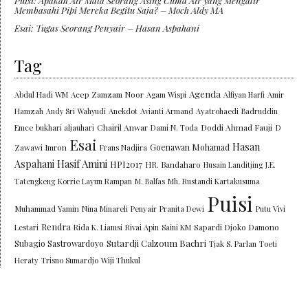
Puisi: Apakah Air Mata Seorang Asing Cuma Air yang Mengalir
Membasahi Pipi Mereka Begitu Saja? – Moch Aldy MA
Esai: Tugas Seorang Penyair – Hasan Aspahani
Tag
Agenda
Abdul Hadi WM
Acep Zamzam Noor
Agam Wispi
Alfiyan Harfi
Amir
Hamzah
Andy Sri Wahyudi
Anekdot
Avianti Armand
Ayatrohaedi
Badruddin
Chairil Anwar
Doddi Ahmad Fauji
Emce
bukhari aljauhari
Dami N. Toda
D
Esai
Hasan
Goenawan Mohamad
Zawawi Imron
Frans Nadjira
Aspahani
Hasif Amini
HPI2017
HR. Bandaharo
Husain Landitjing
J.E.
Tatengkeng
Korrie Layun Rampan
M. Balfas
Mh. Rustandi Kartakusuma
Puisi
Muhammad Yamin
Nina Minareli
Penyair
Pranita Dewi
Putu Vivi
Rendra
Lestari
Rida K. Liamsi
Rivai Apin
Saini KM
Sapardi Djoko Damono
Sutardji Calzoum Bachri
Subagio Sastrowardoyo
Tjak S. Parlan
Toeti
Heraty
Trisno Sumardjo
Wiji Thukul