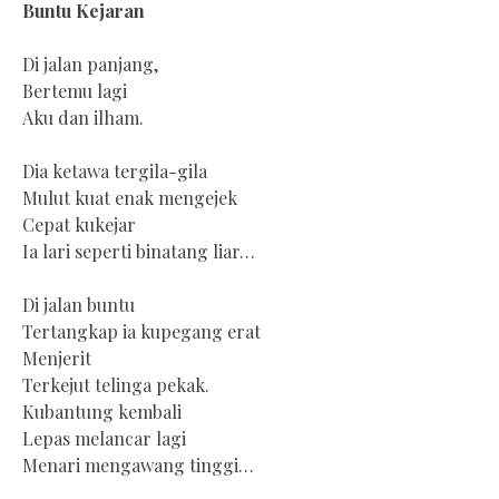
Buntu Kejaran
Di jalan panjang,
Bertemu lagi
Aku dan ilham.
Dia ketawa tergila-gila
Mulut kuat enak mengejek
Cepat kukejar
Ia lari seperti binatang liar…
Di jalan buntu
Tertangkap ia kupegang erat
Menjerit
Terkejut telinga pekak.
Kubantung kembali
Lepas melancar lagi
Menari mengawang tinggi…