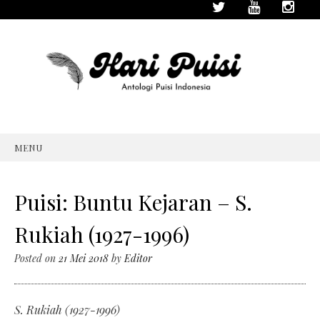
MENU
SKIP
TO
CONTENT
Puisi: Buntu Kejaran – S.
Rukiah (1927-1996)
Posted on
21 Mei 2018
by
Editor
S. Rukiah (1927-1996)