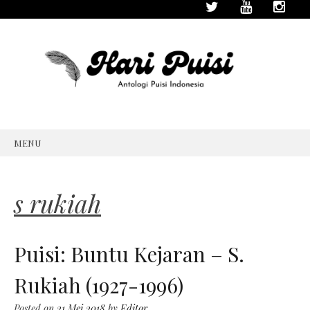
MENU
SKIP
TO
CONTENT
s rukiah
Puisi: Buntu Kejaran – S.
Rukiah (1927-1996)
Posted on
21 Mei 2018
by
Editor