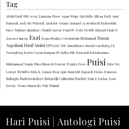
Tag
Agenda
Abdul Hadi WM
Acep Zamzam Noor
Agam Wispi
Alfiyan Harfi
Amir
Hamzah
Andy Sri Wahyudi
Anekdot
Avianti Armand
Ayatrohaedi
Badruddin
Chairil Anwar
Doddi Ahmad Fauji
Emce
bukhari aljauhari
Dami N. Toda
D
Esai
Hasan
Goenawan Mohamad
Zawawi Imron
Frans Nadjira
Aspahani
Hasif Amini
HPI2017
HR. Bandaharo
Husain Landitjing
J.E.
Tatengkeng
Korrie Layun Rampan
M. Balfas
Mh. Rustandi Kartakusuma
Puisi
Muhammad Yamin
Nina Minareli
Penyair
Pranita Dewi
Putu Vivi
Rendra
Lestari
Rida K. Liamsi
Rivai Apin
Saini KM
Sapardi Djoko Damono
Sutardji Calzoum Bachri
Subagio Sastrowardoyo
Tjak S. Parlan
Toeti
Heraty
Trisno Sumardjo
Wiji Thukul
Hari Puisi | Antologi Puisi