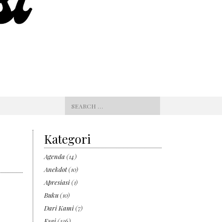
Search
for:
Kategori
Agenda
(14)
Anekdot
(10)
Apresiasi
(1)
Buku
(10)
Dari Kami
(7)
Esai
(136)