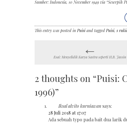
Sumber: Indonesia, 10 November 1949 via “Seserpih P
This entry was posted in
Puisi
and tagged
Puisi
,
s ruki
←
Post
Esai: Menyelidik Karya Sastra seperti H.B. Jassin
navigation
2 thoughts on “
Puisi: 
1996)
”
Iksal alvito kurniawan
says:
28 Juli 2018 at 17:07
Ada sebuah typo pada bait dua larik