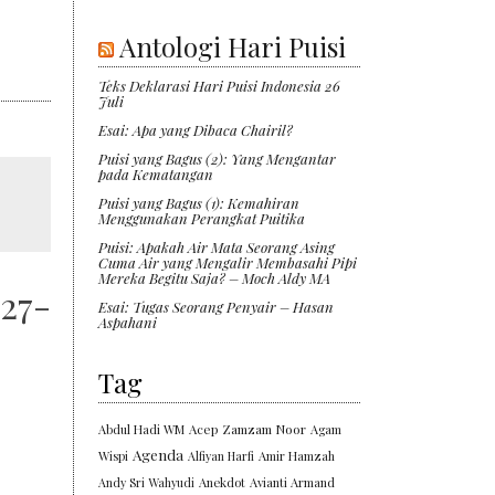
Antologi Hari Puisi
Teks Deklarasi Hari Puisi Indonesia 26
Juli
Esai: Apa yang Dibaca Chairil?
Puisi yang Bagus (2): Yang Mengantar
pada Kematangan
Puisi yang Bagus (1): Kemahiran
Menggunakan Perangkat Puitika
Puisi: Apakah Air Mata Seorang Asing
Cuma Air yang Mengalir Membasahi Pipi
Mereka Begitu Saja? – Moch Aldy MA
927-
Esai: Tugas Seorang Penyair – Hasan
Aspahani
Tag
Abdul Hadi WM
Acep Zamzam Noor
Agam
Agenda
Wispi
Alfiyan Harfi
Amir Hamzah
Andy Sri Wahyudi
Anekdot
Avianti Armand