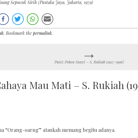
inang Sepucuk Sirih (Pustaka Jaya, Jakarta, 1979)
ah
. Bookmark the
permalink
.
→
Puisi: Pohon Sunyi – S. Rukiah (1927-1996)
Cahaya Mau Mati – S. Rukiah (1
 dua “Orang-oarng” ataukah memang begitu adanya.