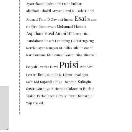
Ayatrohaedi
Badruddin Emce
bukhari
Chairil Anwar
Doddi
aljauhari
Dami N. Toda
Esai
Ahmad Fauji
D Zawawi Imron
Frans
Hasan
Goenawan Mohamad
Nadjira
Aspahani
Hasif Amini
HPI2017
HR.
Bandaharo
Husain Landitjing
J.E. Tatengkeng
Korrie Layun Rampan
M. Balfas
Mh. Rustandi
Kartakusuma
Muhammad Yamin
Nina Minareli
Puisi
Penyair
Pranita Dewi
Putu Vivi
Rendra
Lestari
Rida K. Liamsi
Rivai Apin
Subagio
Saini KM
Sapardi Djoko Damono
Sutardji Calzoum Bachri
Sastrowardoyo
Tjak S. Parlan
Toeti Heraty
Trisno Sumardjo
Wiji Thukul