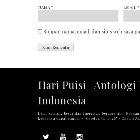
NAMA
*
EMAIL
*
Simpan nama, email, dan situs web saya p
Hari Puisi | Antologi 
Indonesia
Lahir seorang besar dan tenggelam beratus ribu. Keduan
keduanya dapat tempat - "Catetan Th. 1946" - Chairil A