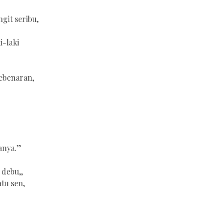
git seribu,
i-laki
ebenaran,
anya.”
 debu,,
tu sen,