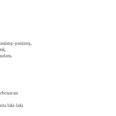
”
panjang-panjang,
nji,
malam,
kebenaran
ta laki-laki.